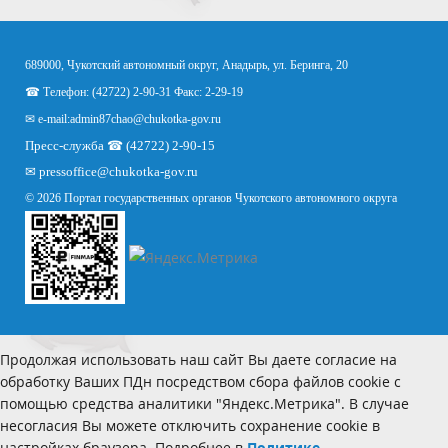
689000, Чукотский автономный округ, Анадырь, ул. Беринга, 20
☎ Телефон: (42722) 2-90-31 Факс: 2-29-19
✉ e-mail:
admin87chao@chukotka-gov.ru
Пресс-служба ☎ (42722) 2-90-15
✉
pressoffice
@chukotka-gov.ru
© 2026 Портал государственных органов Чукотского автономного округа
Продолжая использовать наш сайт Вы даете согласие на
обработку Ваших ПДн посредством сбора файлов cookie с
помощью средства аналитики "Яндекс.Метрика". В случае
несогласия Вы можете отключить сохранение cookie в
настройках браузера. Подробнее в
Политике