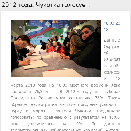
2012 года. Чукотка голосует!
18.03.20
18
Данные
Окружн
ой
избират
ельной
комисси
и 18
марта 2018 года на 18:00 местного времени явка
составила 76,34%. В 2012-м году на выборах
Президента России явка составляла 76%. Таким
образом, несмотря на жесткие погодные условия –
пургу и мороз – жители Чукотки продолжали
голосовать: по сравнению с результатом на 15:00,
явка увеличилась на 10%. По данным
территориальных избирательных комиссий, жители