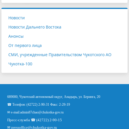
Новости
Новости Дальнего Востока
Анонсы
От первого лица
СМИ, учрежденные Правительством Чукотского АО
Чукотка-100
689000, Чукотский автономный округ, Анадырь, ул. Беринга, 20
☎ Телефон: (42722) 2-90-31 Факс: 2-29-19
✉ e-mail:
admin87chao@chukotka-gov.ru
Пресс-служба ☎ (42722) 2-90-15
✉
pressoffice
@chukotka-gov.ru