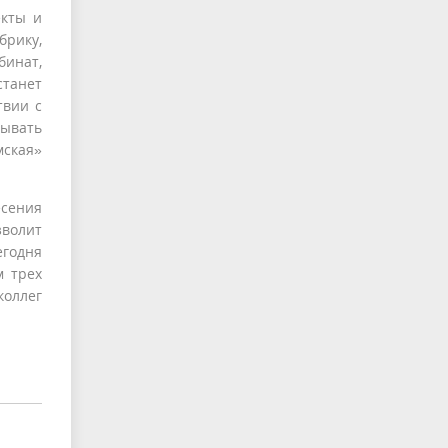
екты и
брику,
бинат,
станет
твии с
дывать
мская»
есения
зволит
егодня
м трех
коллег