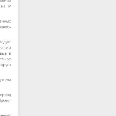
воения
 на IV
оенных
валось
родукт
России
вые в
етыре
округа
дателя
период
Проект
ючевых