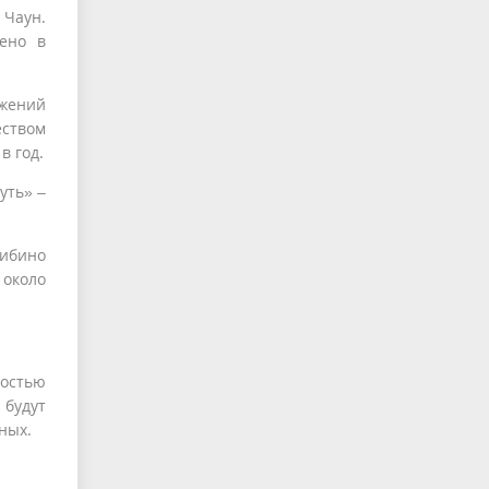
 Чаун.
дено в
ужений
ством
в год.
уть» –
либино
 около
ностью
 будут
ных.