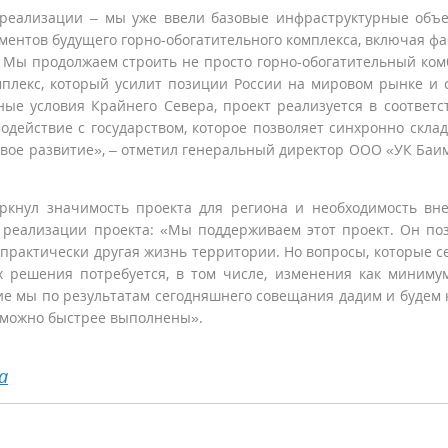
 реализации – мы уже ввели базовые инфраструктурные объ
ентов будущего горно-обогатительного комплекса, включая фа
 Мы продолжаем строить не просто горно-обогатительный ком
лекс, который усилит позиции России на мировом рынке и 
ные условия Крайнего Севера, проект реализуется в соответс
одействие с государством, которое позволяет синхронно скла
ивое развитие», – отметил генеральный директор ООО «УК Баи
ркнул значимость проекта для региона и необходимость вн
 реализации проекта: «Мы поддерживаем этот проект. Он по
о практически другая жизнь территории. Но вопросы, которые с
х решения потребуется, в том числе, изменения как миниму
е мы по результатам сегодняшнего совещания дадим и будем 
к можно быстрее выполнены».
а