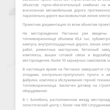
объектов: горно-обогатительный комбинат на 
всесезонная автомобильная дорога протяженно
параллельно дороге высоковольтная линия электр
Проектная документация по всем объектам проект
На месторождении Песчанка уже введены 
топливохранилище объемом 49,4 тыс. кубометро
кампуса, внутриплощадочные дороги, линии элект
работ, ремонтные мастерские, бетонный заво
комплексы, вышки сотовой связи и водозаб
месторождение, более 50 карьерных самосвалов з
В настоящее время на Песчанке завершается стр
отходами, контрольно-пропускного пункта и а
фабрики, комплекса обслуживания горной техники
топливохранилища. Заключен договор на строите
оборудования.
В г. Билибино, расположенном между месторожд
логистический центр с более чем 900 сотрудниками