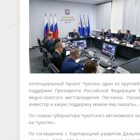
потенциальный проект Чукотки, один из крупней
поддержке Президента Российской Федерации 
медно-золотого месторождения Песчанка. Посмо
инвестор и какую поддержку можем ему оказать»,
По словам губернатора Чукотского автономного ок
на Чукотке».
По соглашению с Корпорацией развития Дальнег