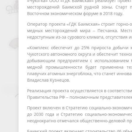
«Чукотка» ООО «ГДК Баимская» реализует проект
месторождений Баимской рудной зоны. Старт 
Восточном экономическом форуме в 2018 году.
Оператор проекта «ГДК Баимская» строит горно-
медных месторождений мира – Песчанка. Место
недоступным из-за сурового климата, отсутствия 
«Комплекс обеспечит до 25% прироста добычи м
Чукотского автономного округа и обеспечит техн
добывающим предприятием с использованием б
медной промышленности будет применена тех
плавучих атомных энергоблока, что станет иннова
Владислав Кузнецов.
Реализация проекта осуществляется в соответст
Правительства РФ – полномочным представителе
Проект включен в Стратегию социально-экономиче
до 2030 года и Стратегию социально-экономичес
неоднократно отмечался общественно-деловой пр
Баимский проект включает строительство 46 объ