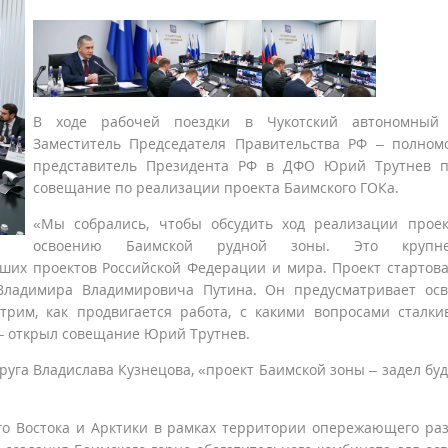
В ходе рабочей поездки в Чукотский автономный 
Заместитель Председателя Правительства РФ – полно
представитель Президента РФ в ДФО Юрий Трутнев п
совещание по реализации проекта Баимского ГОКа.
«Мы собрались, чтобы обсудить ход реализации прое
освоению Баимской рудной зоны. Это крупн
ших проектов Российской Федерации и мира. Проект стартов
Владимира Владимировича Путина. Он предусматривает ос
трим, как продвигается работа, с какими вопросами сталки
 – открыл совещание Юрий Трутнев.
руга Владислава Кузнецова, «проект Баимской зоны – задел бу
о Востока и Арктики в рамках территории опережающего ра