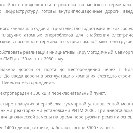
глейнын продолжается строительство морского терминала
ю инфраструктуру, готовы внутриплощадочные дороги, вве
дного канала для судов и строительство гидротехнических соор
плавучих атомных энергоблоков для снабжения электриче
скная способность терминала составит около 2 млн тонн грузов 
собствовать реализации инициативы «Круглогодичный Севморп
СМП до 150 млн т к 2030 году.
обильной дороги от порта до месторождения через г. Би
в. До ввода дороги в эксплуатацию компания ежегодно строит
а Певек на месторождение.
лектропередачи 330 кВ и переключательный пункт.
четыре плавучих энергоблока суммарной установленной мощ
рными реакторными установками РИТМ-200С. Три энергоблока
ния циклической замены на время перегрузки и ремонта основ
е 1400 единиц техники, работают свыше 3500 человек.