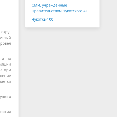
СМИ, учрежденные
Правительством Чукотского АО
Чукотка-100
округ
мочный
ровел
кта по
ейший
ал при
воение
вается
дущего
звития