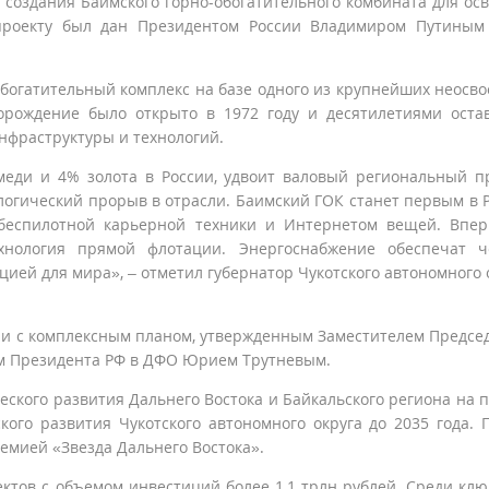
 создания Баимского горно-обогатительного комбината для ос
проекту был дан Президентом России Владимиром Путиным
обогатительный комплекс на базе одного из крупнейших неосв
рождение было открыто в 1972 году и десятилетиями оста
инфраструктуры и технологий.
еди и 4% золота в России, удвоит валовый региональный п
ологический прорыв в отрасли. Баимский ГОК станет первым в 
еспилотной карьерной техники и Интернетом вещей. Впер
нология прямой флотации. Энергоснабжение обеспечат ч
цией для мира», – отметил губернатор Чукотского автономного 
вии с комплексным планом, утвержденным Заместителем Предсе
м Президента РФ в ДФО Юрием Трутневым.
ского развития Дальнего Востока и Байкальского региона на 
кого развития Чукотского автономного округа до 2035 года. 
емией «Звезда Дальнего Востока».
ектов с объемом инвестиций более 1,1 трлн рублей. Среди кл