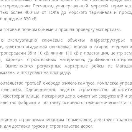
месторождении Песчанка, универсальный морской терминал
стью более 400 км от ГОКа до морского терминала и прох
опередачи 330 кВ.
а готова в полном объеме и прошла проверку экспертизы.
в эксплуатацию ключевые объекты инфраструктуры: п
в, взлетно-посадочная площадка, первая и вторая очереди 
ропередачи 35 и 10 кВ, линии 110 кВ и подстанция, центр зе
д, карьеры строительных материалов, дробильно-сортиро
ор. Выполняются регулярные чартерные рейсы из Магада
аказаны и поступают на площадку.
оительство третьей очереди жилого кампуса, комплекса упра
втовесовой. Одновременно ведется строительство обогатит
, хвостохранилища, пожарного депо, очистных сооружений и в
льство фабрики и поставку основного технологического и г
ением и строящимся морским терминалом, действует трансп
 для доставки грузов и строительства дорог.