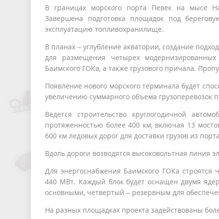
В границах морского порта Певек на мысе На
Завершена подготовка площадок под берегову
эксплуатацию топливохранилище.
В планах – углубление акватории, создание подхо
для размещения четырех модернизированных 
Баимского ГОКа, а также грузового причала. Пропу
Появление нового морского терминала будет спо
увеличению суммарного объема грузоперевозок по 
Ведется строительство круглогодичной автом
протяженностью более 400 км, включая 13 мосто
600 км ледовых дорог для доставки грузов из порт
Вдоль дороги возводятся высоковольтная линия э
Для энергоснабжения Баимского ГОКа строятся 
440 МВт. Каждый блок будет оснащен двумя яде
основными, четвертый – резервным для обеспече
На разных площадках проекта задействованы боле