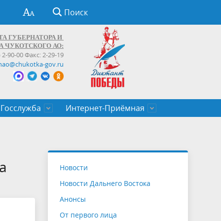
Поиск
ТА ГУБЕРНАТОРА И
А ЧУКОТСКОГО АО:
) 2-90-00 Факс: 2-29-19
hao@chukotka-gov.ru
Госслужба
Интернет-Приёмная
ти
ентров
приказы
Муниципальные образования
Федеральные органы власти
Приоритетные направления
Объявления, конкурсы, заявки
От первого лица
Профессиональное развитие
Оставить обращение (обратная связь)
государственных гражданских
Бизнесу
а
Новости
служащих Чукотского автономного
Новости Дальнего Востока
округа
Анонсы
От первого лица