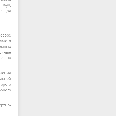
 Чаун,
одящая
ервое
жилого
мляных
вочные
на на
вления
ельной
торого
орного
ортно-