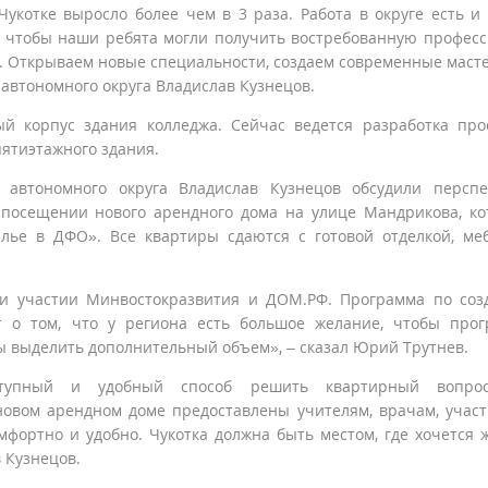
укотке выросло более чем в 3 раза. Работа в округе есть и 
, чтобы наши ребята могли получить востребованную профес
ь. Открываем новые специальности, создаем современные маст
 автономного округа Владислав Кузнецов.
 корпус здания колледжа. Сейчас ведется разработка про
пятиэтажного здания.
 автономного округа Владислав Кузнецов обсудили персп
 посещении нового арендного дома на улице Мандрикова, к
лье в ДФО». Все квартиры сдаются с готовой отделкой, ме
ри участии Минвостокразвития и ДОМ.РФ. Программа по со
ит о том, что у региона есть большое желание, чтобы про
бы выделить дополнительный объем», – сказал Юрий Трутнев.
ступный и удобный способ решить квартирный вопро
овом арендном доме предоставлены учителям, врачам, учас
мфортно и удобно. Чукотка должна быть местом, где хочется 
 Кузнецов.