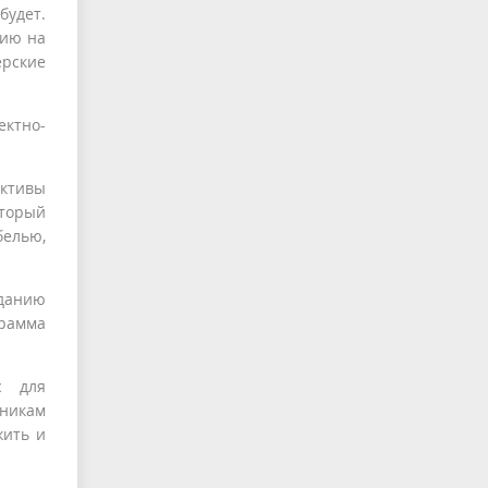
будет.
сию на
ерские
ектно-
ективы
оторый
белью,
зданию
грамма
с для
тникам
жить и