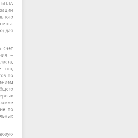
в БПЛА
изации
льного
иницы.
о) для
а счет
ния –
ласта,
 того,
тов по
оением
бщего
первых
грамме
ние по
ельных
едовую