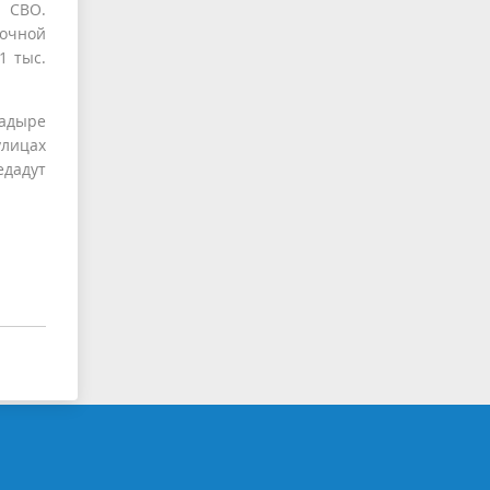
ы СВО.
очной
1 тыс.
надыре
улицах
едадут