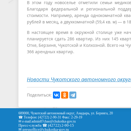
В этом году новоселье отметили семьи медиков
Благодаря федеральной и региональной подде
стоимости. Например, аренда однокомнатной ква
рублей в месяц, а двухкомнатной (59,4 кв. м) — в 18
В настоящее время в окружной столице уже нач
планируется сдать 286 квартир. Из них 145 квар
Отке, Берзиня, Чукотской и Колхозной. Всего на 
366 арендных квартир.
Новости Чукотского автономного округ
Поделиться:
689000, Чукотский автономный округ, Анадырь, ул. Беринга, 20
☎ Телефон: (42722) 2-90-31 Факс: 2-29-19
✉ e-mail:
admin87chao@chukotka-gov.ru
Пресс-служба ☎ (42722) 2-90-15
✉
pressoffice
@chukotka-gov.ru