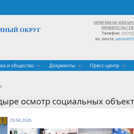
ПРИЕМНАЯ АППАРА
ПРАВИТЕЛЬСТВ
МНЫЙ ОКРУГ
Телефон
: (42722
эл. почта
:
admin87c
ка и общество
Документы
Пресс-центр
а округа
ьство
льные проекты
законов Чукотского АО
Дальнего Востока
поступления
записи и график личных
Население
Органы исполнительной влас
План социального развития ц
Документы,реестры,перечни,
Анонсы
Противодействие коррупции
Обзоры обращений
а
экономического роста
оченные
егулирующего воздействия
100
дыре осмотр социальных объек
29.04.2026