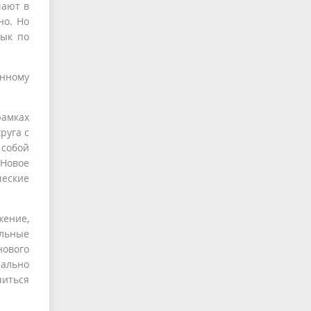
чают в
но. Но
вык по
анному
рамках
руга с
 собой
Новое
ческие
жение,
альные
ового
мально
читься