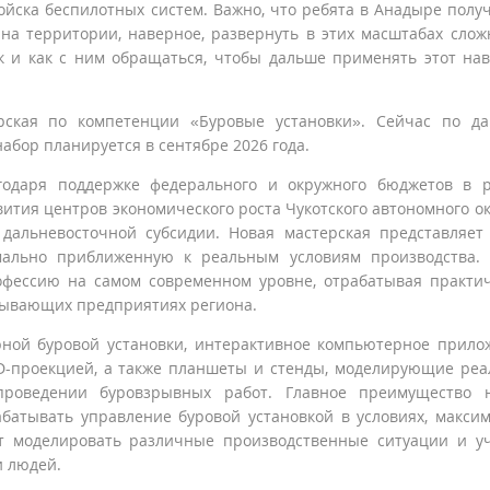
ойска беспилотных систем. Важно, что ребята в Анадыре полу
 на территории, наверное, развернуть в этих масштабах слож
к и как с ним обращаться, чтобы дальше применять этот на
рская по компетенции «Буровые установки». Сейчас по д
бор планируется в сентябре 2026 года.
агодаря поддержке федерального и окружного бюджетов в 
тия центров экономического роста Чукотского автономного ок
дальневосточной субсидии. Новая мастерская представляет
ально приближенную к реальным условиям производства. 
офессию на самом современном уровне, отрабатывая практи
обывающих предприятиях региона.
ной буровой установки, интерактивное компьютерное прило
D-проекцией, а также планшеты и стенды, моделирующие ре
роведении буровзрывных работ. Главное преимущество н
батывать управление буровой установкой в условиях, макси
т моделировать различные производственные ситуации и у
и людей.