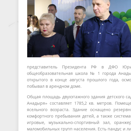
представитель Президента РФ в ДФО Юри
общеобразовательная школа № 1 города Анады
открытого в конце августа прошлого года, ос
побывал в арендном доме.
Общая площадь двухэтажного здания детского с
Анадыря» составляет 1785,2 кв. метров. Поме
ясельного возраста. Здание оснащено резер
комфортного пребывания детей, а также система
игровые, музыкально-спортивный зал, оранже
маломобильных групп населения. Есть пандус и ли