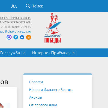
Поиск
ТА ГУБЕРНАТОРА И
А ЧУКОТСКОГО АО:
) 2-90-00 Факс: 2-29-19
hao@chukotka-gov.ru
Госслужба
Интернет-Приёмная
ти
ентров
приказы
Муниципальные образования
Федеральные органы власти
Приоритетные направления
Объявления, конкурсы, заявки
От первого лица
Профессиональное развитие
Оставить обращение (обратная связь)
государственных гражданских
Бизнесу
тов
Новости
служащих Чукотского автономного
Новости Дальнего Востока
округа
Анонсы
От первого лица