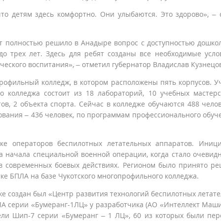
то детям здесь комфортно. Они улыбаются. Это здорово», – 
ст полностью решило в Анадыре вопрос с доступностью дошко
до трех лет. Здесь для ребят созданы все необходимые усло
ческого воспитания», – отметил губернатор Владислав Кузнецо
рофильный колледж, в котором расположены пять корпусов. У
о колледжа состоит из 18 лабораторий, 10 учебных мастерс
ов, 2 объекта спорта. Сейчас в колледже обучаются 488 челов
ования – 436 человек, по программам профессионального обуч
вке операторов беспилотных летательных аппаратов. Иниц
 начала специальной военной операции, когда стало очевидн
в современных боевых действиях. Регионом было принято р
тке БПЛА на базе Чукотского многопрофильного колледжа.
же создан был «Центр развития технологий беспилотных летат
ЛА серии «Бумеранг-1ЛЦ» у разработчика (АО «Интеллект Маши
ели Шип-7 серии «Бумеранг – 1 ЛЦ», 60 из которых были пе