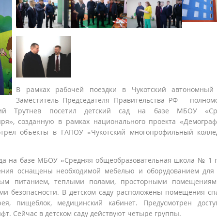
В рамках рабочей поездки в Чукотский автономный 
Заместитель Председателя Правительства РФ – полно
й Трутнев посетил детский сад на базе МБОУ «Ср
ря», созданную в рамках национального проекта «Демогра
мотрел объекты в ГАПОУ «Чукотский многопрофильный колл
ада на базе МБОУ «Средняя общеобразовательная школа № 1 
щения оснащены необходимой мебелью и оборудованием для
вным питанием, теплыми полами, просторными помещениям
ми безопасности. В детском саду расположены помещения сп
рея, пищеблок, медицинский кабинет. Предусмотрен дост
фт. Сейчас в детском саду действуют четыре группы.