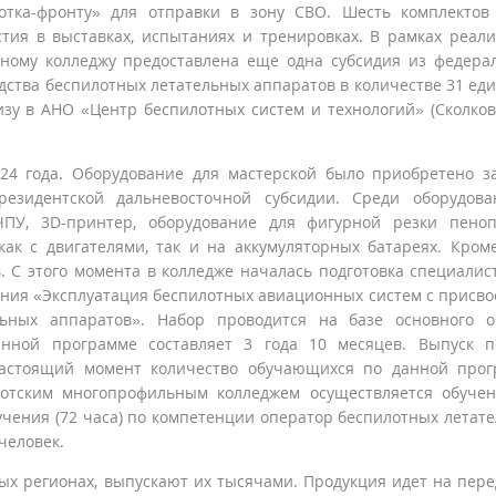
котка-фронту» для отправки в зону СВО. Шесть комплекто
тия в выставках, испытаниях и тренировках. В рамках реал
ному колледжу предоставлена еще одна субсидия из федера
дства беспилотных летательных аппаратов в количестве 31 ед
изу в АНО «Центр беспилотных систем и технологий» (Сколков
24 года. Оборудование для мастерской было приобретено з
езидентской дальневосточной субсидии. Среди оборудова
ПУ, 3D-принтер, оборудование для фигурной резки пеноп
ак с двигателями, так и на аккумуляторных батареях. Кроме
. С этого момента в колледже началась подготовка специалис
ния «Эксплуатация беспилотных авиационных систем с присв
ьных аппаратов». Набор проводится на базе основного о
данной программе составляет 3 года 10 месяцев. Выпуск 
 настоящий момент количество обучающихся по данной про
укотским многопрофильным колледжем осуществляется обуче
чения (72 часа) по компетенции оператор беспилотных летат
человек.
ых регионах, выпускают их тысячами. Продукция идет на пер