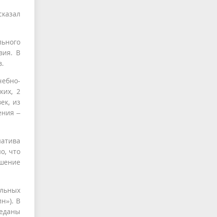
сказал
льного
вия. В
в.
чебно-
ких, 2
ек, из
ения –
иатива
о, что
ешение
ельных
н»). В
реданы