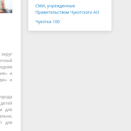
СМИ, учрежденные
Правительством Чукотского АО
Чукотка-100
округ
мочный
едняя
фия» и
едж» и
города
 детей
и для
альни,
уп для