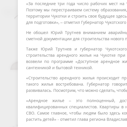
«За последние три года число рабочих мест на Ч
Поэтому мы перестраиваем систему образования
территории Чукотки и строить свое будущее здес
для подготовки», – отметил Губернатор Чукотского
Не обошел Юрий Трутнев вниманием аварийный
сметной документации для строительства нового 
Также Юрий Трутнев и губернатор Чукотского
строительства арендного жилья на Чукотке при
возвели по программе «Доступное арендное жи
сантехникой и бытовой техникой.
«Строительство арендного жилья происходит п
такого жилья востребована. Губернатор говор
развивалась. Посмотрим, что можно сделать, что
«Арендное жильё – это полноценный, до
квалифицированных специалистов. Квартиры в н
СВО. Самое главное, чтобы людям было здесь ко
растить детей» - отметил глава региона Владислав