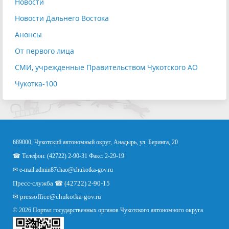
Новости
Новости Дальнего Востока
Анонсы
От первого лица
СМИ, учрежденные Правительством Чукотского АО
Чукотка-100
689000, Чукотский автономный округ, Анадырь, ул. Беринга, 20
☎ Телефон: (42722) 2-90-31 Факс: 2-29-19
✉ e-mail:
admin87chao@chukotka-gov.ru
Пресс-служба ☎ (42722) 2-90-15
✉
pressoffice
@chukotka-gov.ru
© 2026 Портал государственных органов Чукотского автономного округа