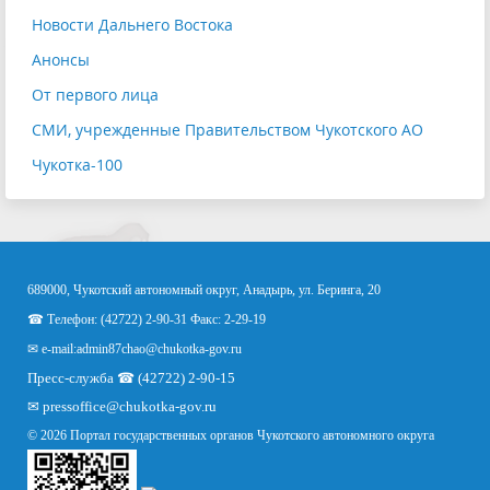
Новости Дальнего Востока
Анонсы
От первого лица
СМИ, учрежденные Правительством Чукотского АО
Чукотка-100
689000, Чукотский автономный округ, Анадырь, ул. Беринга, 20
☎ Телефон: (42722) 2-90-31 Факс: 2-29-19
✉ e-mail:
admin87chao@chukotka-gov.ru
Пресс-служба ☎ (42722) 2-90-15
✉
pressoffice
@chukotka-gov.ru
© 2026 Портал государственных органов Чукотского автономного округа