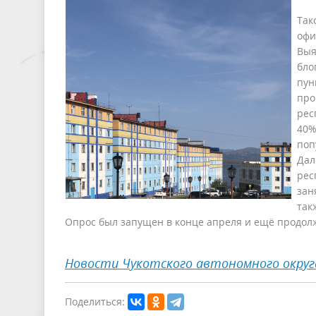
Так
офи
Выя
бло
пун
про
рес
40
поп
Да
рес
зан
так
Опрос был запущен в конце апреля и ещё продолжа
Новости Чукотского автономного округ
Поделиться: