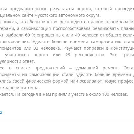
овы предварительные результаты опроса, который проводи
циальном сайте Чукотского автономного округа.
снилось, что большинство респондентов давно планировали
герами, а самоизоляция поспособствовала реализовать планы
кт выбрали 69 % опрошенных или 49 человек от общего коли
голосовавших. Уделять больше времени саморазвитию ста
пондентов или 32 человека. Изучают поправки в Конститу
% участников опроса или 29 респондентов. Это трет
улярности ответ.
лее в списке предпочтений – домашний ремонт. Оста
понденты на самоизоляции стали уделять больше времени 
ялись своей физической формой или осваивают новую профес
же завели питомца.
ется. На сегодня в нём приняли участие около 100 человек.
а