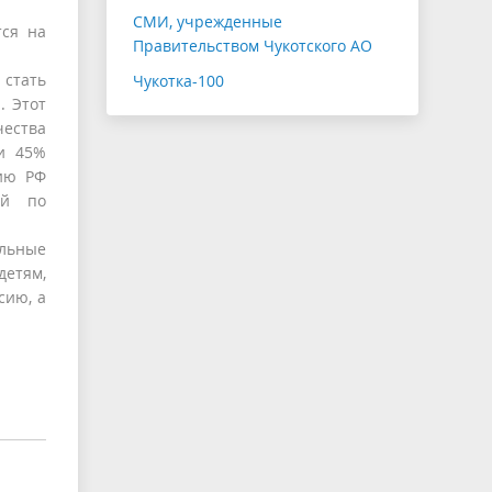
СМИ, учрежденные
тся на
Правительством Чукотского АО
 стать
Чукотка-100
. Этот
чества
ли 45%
цию РФ
ий по
льные
детям,
сию, а