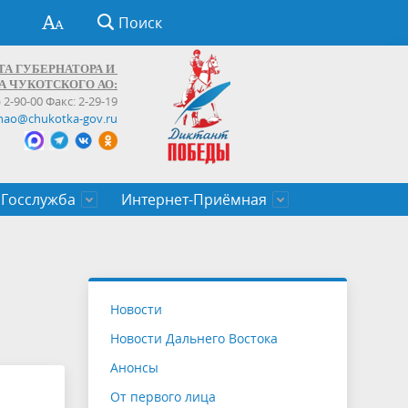
Поиск
ТА ГУБЕРНАТОРА И
А ЧУКОТСКОГО АО:
) 2-90-00 Факс: 2-29-19
hao@chukotka-gov.ru
Госслужба
Интернет-Приёмная
ти
ентров
приказы
Муниципальные образования
Федеральные органы власти
Приоритетные направления
Объявления, конкурсы, заявки
От первого лица
Профессиональное развитие
Оставить обращение (обратная связь)
государственных гражданских
Бизнесу
Новости
служащих Чукотского автономного
Новости Дальнего Востока
округа
Анонсы
От первого лица