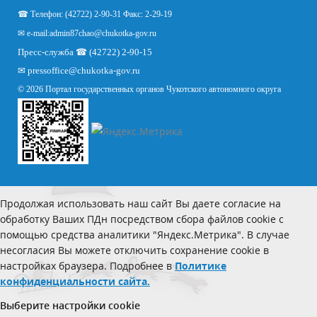
☎ Телефон: (42722) 2-90-31 Факс: 2-29-19
✉ e-mail:
admin87chao@chukotka-gov.ru
Пресс-служба ☎ (42722) 2-90-15
✉
pressoffice
@chukotka-gov.ru
© 2026 Портал государственных органов Чукотского автономного округа
Продолжая использовать наш сайт Вы даете согласие на
обработку Ваших ПДн посредством сбора файлов cookie с
помощью средства аналитики "Яндекс.Метрика". В случае
несогласия Вы можете отключить сохранение cookie в
настройках браузера. Подробнее в
Политике
конфиденциальности сайта.
Выберите настройки cookie