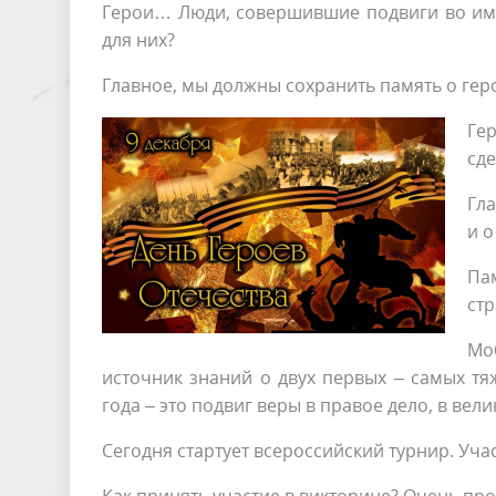
Герои… Люди, совершившие подвиги во имя
для них?
Главное, мы должны сохранить память о геро
Ге
сде
Гла
и о
Па
ст
Мо
источник знаний о двух первых – самых тя
года – это подвиг веры в правое дело, в вел
Сегодня стартует всероссийский турнир. Уча