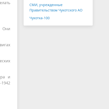
елать
СМИ, учрежденные
Правительством Чукотского АО
Чукотка-100
. Они
вигах
еских
гра и
-1942