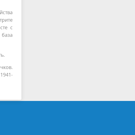
йства
трите
сте с
 база
ь.
чков.
1941-