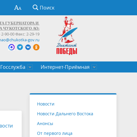
Поиск
ТА ГУБЕРНАТОРА И
А ЧУКОТСКОГО АО:
) 2-90-00 Факс: 2-29-19
hao@chukotka-gov.ru
Госслужба
Интернет-Приёмная
ти
ентров
приказы
Муниципальные образования
Федеральные органы власти
Приоритетные направления
Объявления, конкурсы, заявки
От первого лица
Профессиональное развитие
Оставить обращение (обратная связь)
государственных гражданских
Бизнесу
Новости
служащих Чукотского автономного
Новости Дальнего Востока
округа
Анонсы
вости
От первого лица