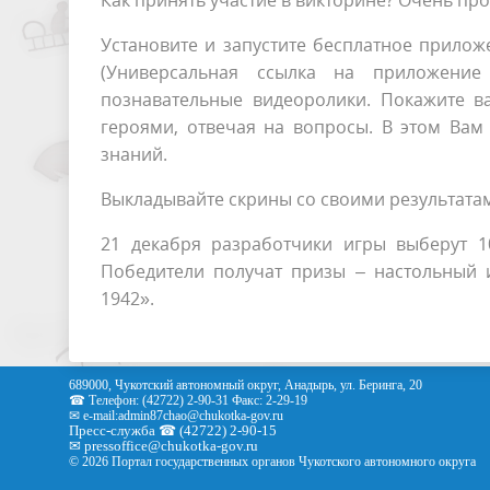
Как принять участие в викторине? Очень про
Установите и запустите бесплатное прило
(Универсальная ссылка на приложени
познавательные видеоролики. Покажите в
героями, отвечая на вопросы. В этом Ва
знаний.
Выкладывайте скрины со своими результата
21 декабря разработчики игры выберут 1
Победители получат призы – настольный и
1942».
689000, Чукотский автономный округ, Анадырь, ул. Беринга, 20
☎ Телефон: (42722) 2-90-31 Факс: 2-29-19
✉ e-mail:
admin87chao@chukotka-gov.ru
Пресс-служба ☎ (42722) 2-90-15
✉
pressoffice
@chukotka-gov.ru
© 2026 Портал государственных органов Чукотского автономного округа