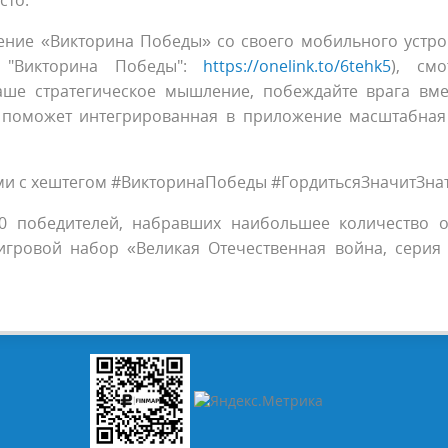
сто:
жение «Викторина Победы» со своего мобильного устро
е "Викторина Победы":
https://onelink.to/6tehk5
), смо
аше стратегическое мышление, побеждайте врага вме
м поможет интегрированная в приложение масштабная
ми с хештегом #ВикторинаПобеды #ГордитьсяЗначитЗнат
0 победителей, набравших наибольшее количество о
гровой набор «Великая Отечественная война, серия 