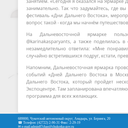
занятием. «Сегодня я оказался на Ярмарке Д
занимательно. Так что задумайтесь, где вы
фестиваль «Дни Дальнего Востока», меропр
вопрос такой - когда мы начнём путешествов
На Дальневосточной ярмарке польз
@karinakasparyants, а также поделилась в 
незамедлительно ответила: «Мне понрави
случайно встретившихся подруг, кстати, пр
Напомним, Дальневосточная ярмарка провод
событий «Дней Дальнего Востока в Моск
Дальнего Востока, который пройдет нес
Экспоцентре. Там запланирована впечатляю
программа для всех желающих.
689000, Чукотский автономный округ, Анадырь, ул. Беринга, 20
☎ Телефон: (42722) 2-90-31 Факс: 2-29-19
✉ e-mail:
admin87chao@chukotka-gov.ru