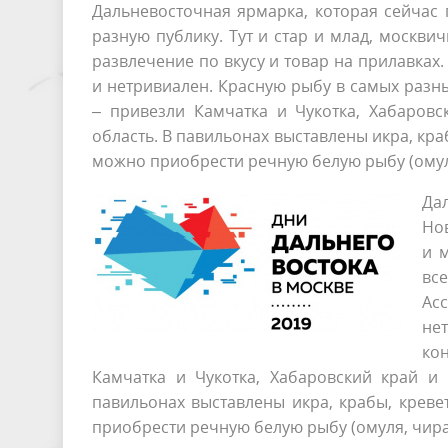
Дальневосточная ярмарка, которая сейчас
разную публику. Тут и стар и млад, москви
развлечение по вкусу и товар на прилавках
и нетривиален. Красную рыбу в самых раз
– привезли Камчатка и Чукотка, Хабаровс
область. В павильонах выставлены икра, кра
можно приобрести речную белую рыбу (омуля
Дал
Нов
и 
вс
Ас
не
ко
Камчатка и Чукотка, Хабаровский край и 
павильонах выставлены икра, крабы, креве
приобрести речную белую рыбу (омуля, чира