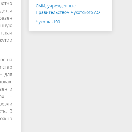
лютно
СМИ, учрежденные
дется
Правительством Чукотского АО
разен
Чукотка-100
анную
нская
Якутии
ве на
 стар
– для
вках.
зен и
ах –
везли
ть. В
можно