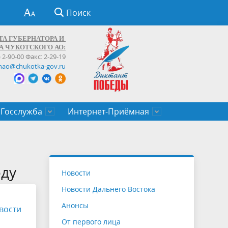
Поиск
ТА ГУБЕРНАТОРА И
А ЧУКОТСКОГО АО:
) 2-90-00 Факс: 2-29-19
hao@chukotka-gov.ru
Госслужба
Интернет-Приёмная
ти
ентров
приказы
Муниципальные образования
Федеральные органы власти
Приоритетные направления
Объявления, конкурсы, заявки
От первого лица
Профессиональное развитие
Оставить обращение (обратная связь)
государственных гражданских
Бизнесу
оду
Новости
служащих Чукотского автономного
Новости Дальнего Востока
округа
Анонсы
вости
От первого лица