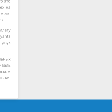
то это
ех на
 меня
ск.
легу
yants
 двух
льных
иваль
вском
льная