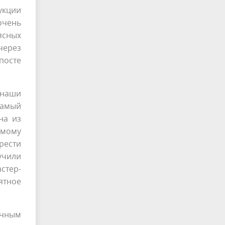
укции
очень
ясных
 через
посте
 наши
«Самый
на из
имому
рести
учили
стер-
ятное
учным