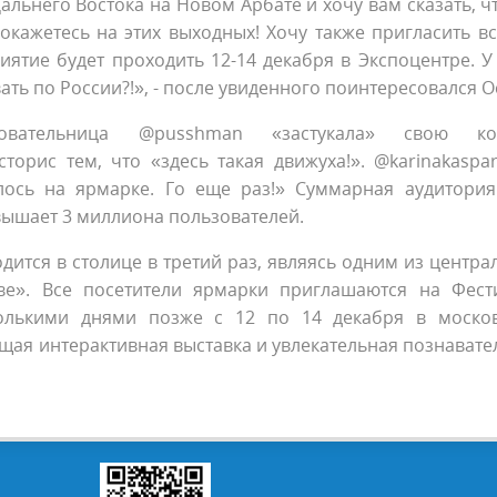
альнего Востока на Новом Арбате и хочу вам сказать, ч
 окажетесь на этих выходных! Хочу также пригласить вс
иятие будет проходить 12-14 декабря в Экспоцентре. У
ать по России?!», - после увиденного поинтересовался О
овательница @pusshman «застукала» свою кол
сторис тем, что «здесь такая движуха!». @karinakaspar
лось на ярмарке. Го еще раз!» Суммарная аудитория
евышает 3 миллиона пользователей.
ится в столице в третий раз, являясь одним из центра
ве». Все посетители ярмарки приглашаются на Фест
колькими днями позже с 12 по 14 декабря в моско
щая интерактивная выставка и увлекательная познавате