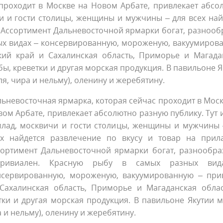
 проходит в Москве на Новом Арбате, привлекает абсо
чи и гости столицы, женщины и мужчины – для всех най
. Ассортимент Дальневосточной ярмарки богат, разнооб
ных видах – консервированную, мороженую, вакуумиров
кий край и Сахалинская область, Приморье и Магада
бы, креветки и другая морская продукция. В павильоне 
, чира и нельму), оленину и жеребятину.
ьневосточная ярмарка, которая сейчас проходит в Моск
ом Арбате, привлекает абсолютно разную публику. Тут и
млад, москвичи и гости столицы, женщины и мужчины 
ех найдется развлечение по вкусу и товар на прила
сортимент Дальневосточной ярмарки богат, разнообра
тривиален. Красную рыбу в самых разных вид
нсервированную, мороженую, вакуумированную – при
Сахалинская область, Приморье и Магаданская облас
тки и другая морская продукция. В павильоне Якутии 
 и нельму), оленину и жеребятину.