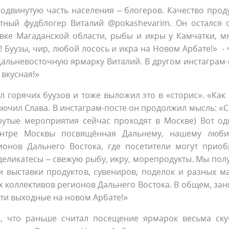
одвинутую часть населения – блогеров. Качество прод
тный фудблогер Виталий @pokashevarim. Он остался 
вке Магаданской области, рыбы и икры у Камчатки, м
! Буузы, чир, любой лосось и икра на Новом Арбате!» -
Дальневосточную ярмарку Виталий. В другом инстаграм-
 вкусная!»
л горячих буузов и тоже выложил это в «сторис». «Как
аключил Слава. В инстаграм-посте он продолжил мысль: 
крутые мероприятия сейчас проходят в Москве) Вот од
центре Москвы посвящённая Дальнему, нашему люб
ионов Дальнего Востока, где посетители могут приоб
еликатесы – свежую рыбу, икру, морепродукты. Мы пол
 выставки продуктов, сувениров, поделок и разных ма
 коллективов регионов Дальнего Востока. В общем, зан
 эти выходные на новом Арбате!»
ся, что раньше считал посещение ярмарок весьма ск