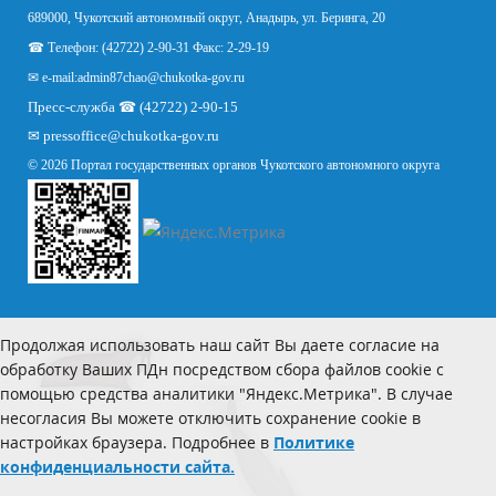
689000, Чукотский автономный округ, Анадырь, ул. Беринга, 20
☎ Телефон: (42722) 2-90-31 Факс: 2-29-19
✉ e-mail:
admin87chao@chukotka-gov.ru
Пресс-служба ☎ (42722) 2-90-15
✉
pressoffice
@chukotka-gov.ru
© 2026 Портал государственных органов Чукотского автономного округа
Продолжая использовать наш сайт Вы даете согласие на
обработку Ваших ПДн посредством сбора файлов cookie с
помощью средства аналитики "Яндекс.Метрика". В случае
несогласия Вы можете отключить сохранение cookie в
настройках браузера. Подробнее в
Политике
конфиденциальности сайта.