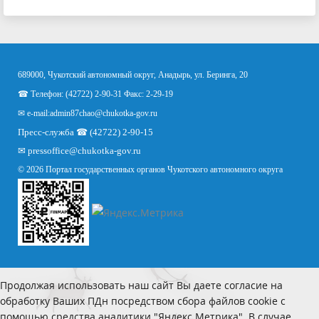
689000, Чукотский автономный округ, Анадырь, ул. Беринга, 20
☎ Телефон: (42722) 2-90-31 Факс: 2-29-19
✉ e-mail:
admin87chao@chukotka-gov.ru
Пресс-служба ☎ (42722) 2-90-15
✉
pressoffice
@chukotka-gov.ru
© 2026 Портал государственных органов Чукотского автономного округа
Продолжая использовать наш сайт Вы даете согласие на
обработку Ваших ПДн посредством сбора файлов cookie с
помощью средства аналитики "Яндекс.Метрика". В случае