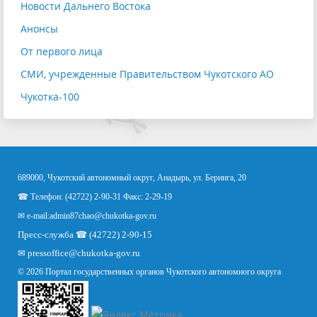
Новости Дальнего Востока
Анонсы
От первого лица
СМИ, учрежденные Правительством Чукотского АО
Чукотка-100
689000, Чукотский автономный округ, Анадырь, ул. Беринга, 20
☎ Телефон: (42722) 2-90-31 Факс: 2-29-19
✉ e-mail:
admin87chao@chukotka-gov.ru
Пресс-служба ☎ (42722) 2-90-15
✉
pressoffice
@chukotka-gov.ru
© 2026 Портал государственных органов Чукотского автономного округа