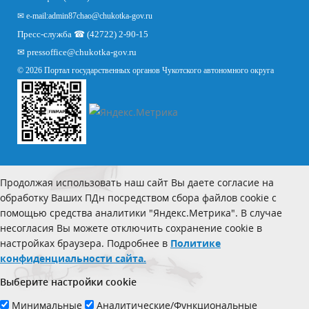
✉ e-mail:
admin87chao@chukotka-gov.ru
Пресс-служба ☎ (42722) 2-90-15
✉
pressoffice
@chukotka-gov.ru
© 2026 Портал государственных органов Чукотского автономного округа
Продолжая использовать наш сайт Вы даете согласие на
обработку Ваших ПДн посредством сбора файлов cookie с
помощью средства аналитики "Яндекс.Метрика". В случае
несогласия Вы можете отключить сохранение cookie в
настройках браузера. Подробнее в
Политике
конфиденциальности сайта.
Выберите настройки cookie
Минимальные
Аналитические/Функциональные