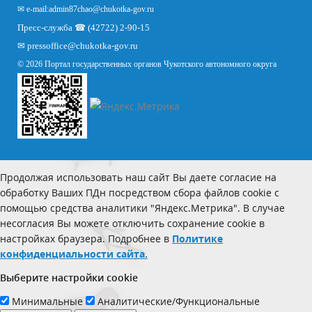
✉ e-mail:
admin87chao@chukotka-gov.ru
Пресс-служба ☎ (42722) 2-90-15
✉
pressoffice
@chukotka-gov.ru
© 2026 Портал государственных органов Чукотского автономного округа
Продолжая использовать наш сайт Вы даете согласие на
обработку Ваших ПДн посредством сбора файлов cookie с
помощью средства аналитики "Яндекс.Метрика". В случае
несогласия Вы можете отключить сохранение cookie в
настройках браузера. Подробнее в
Политике
конфиденциальности сайта.
Выберите настройки cookie
Минимальные
Аналитические/Функциональные