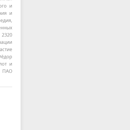
ого и
ния и
едия,
енных
 2320
нации
астие
Фёдор
лот и
и ПАО