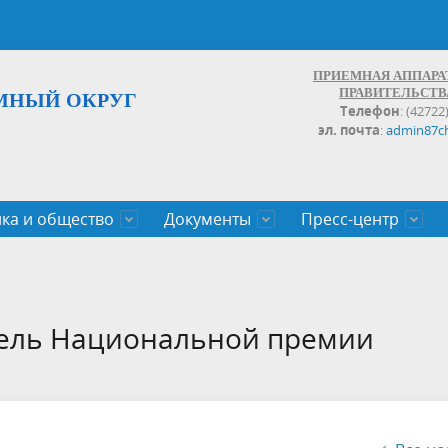
ПРИЕМНАЯ АППАРА
ПРАВИТЕЛЬСТВ
МНЫЙ ОКРУГ
Телефон
: (42722
эл. почта
:
admin87c
ка и общество
Документы
Пресс-центр
а округа
ьство
льные проекты
законов Чукотского АО
Дальнего Востока
поступления
записи и график личных
Население
Органы исполнительной влас
План социального развития ц
Документы,реестры,перечни,
Анонсы
Противодействие коррупции
Обзоры обращений
экономического роста
оченные
егулирующего воздействия
100
ель Национальной премии