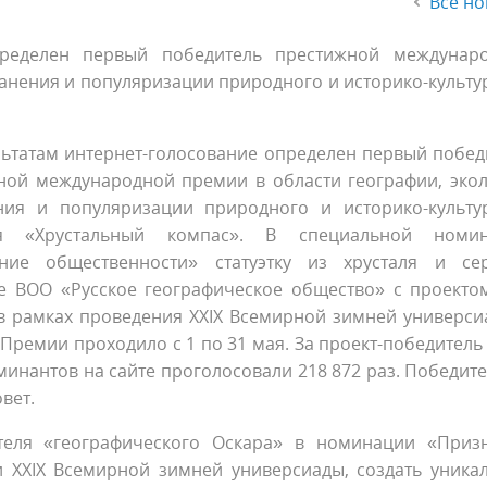
Все но
пределен первый победитель престижной междунар
ранения и популяризации природного и историко-культу
льтатам интернет-голосование определен первый побед
ной международной премии в области географии, экол
ния и популяризации природного и историко-культу
ия «Хрустальный компас». В специальной номи
ние общественности» статуэтку из хрусталя и се
е ВОО «Русское географическое общество» с проекто
 рамках проведения XXIX Всемирной зимней универси
 Премии проходило с 1 по 31 мая. За проект-победитель
оминантов на сайте проголосовали 218 872 раз. Победит
вет.
теля «географического Оскара» в номинации «Приз
 XXIX Всемирной зимней универсиады, создать уника