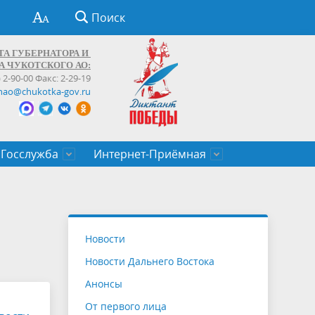
Поиск
ТА ГУБЕРНАТОРА И
А ЧУКОТСКОГО АО:
) 2-90-00 Факс: 2-29-19
hao@chukotka-gov.ru
Госслужба
Интернет-Приёмная
ти
ентров
приказы
Муниципальные образования
Федеральные органы власти
Приоритетные направления
Объявления, конкурсы, заявки
От первого лица
Профессиональное развитие
Оставить обращение (обратная связь)
государственных гражданских
Бизнесу
Новости
служащих Чукотского автономного
Новости Дальнего Востока
округа
Анонсы
От первого лица