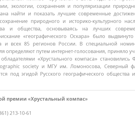
фии, экологии, сохранения и популяризации природн
звана найти и показать лучшие современные достиже
сохранение природного и историко-культурного насл
ства и общества, основываясь на лучших соврем
оискание «географического Оскара» было выдвинуто
а и всех 85 регионов России. В специальной номи
ля определяют путем интернет-голосования, приняло уч
 обладателями «Хрустального компаса» становились 
ographic society и МГУ им. Ломоносова, Северный ф
тся под эгидой Русского географического общества 
й премии «Хрустальный компас»
(861) 213-10-61