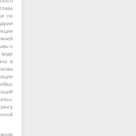
ского
глава
ше по
царии
екции
имней
ывы о
 виде
ана в
окова
зации
 «Мыс
каций
ель»,
рингу
енной
ижная