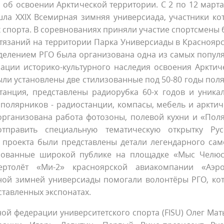
об освоении Арктической территории. С 2 по 12 марта
шла XXIX Всемирная зимняя универсиада, участники ко
х спорта. В соревнованиях приняли участие спортсмены 
стязаний на территории Парка Универсиады в Красноярс
делением РГО была организована одна из самых попул
ации историко-культурного наследия освоения Арктич
ли установлены две стилизованные под 50-80 годы пол
танция, представлены радиорубка 60-х годов и уника
 полярников - радиостанции, компасы, мебель и арктич
 организована работа фотозоны, полевой кухни и «Пол
править специальную тематическую открытку Рус
х проекта были представлены детали легендарного сам
рованные широкой публике на площадке «Мыс Челюс
ртолёт «Ми-2» красноярской авиакомпании «Аэро
ной зимней универсиады помогали волонтёры РГО, ко
ставленных экспонатах.
й федерации университетского спорта (FISU) Олег Мат