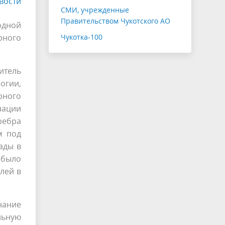
вости
СМИ, учрежденные
Правительством Чукотского АО
одной
рного
Чукотка-100
итель
огии,
рного
нации
ребра
м под
ады в
 было
елей в
нание
льную