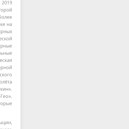
 2019
торой
более
ке на
ярных
еской
ярные
льные
еская
ярной
ского
олёта
кин».
Гео».
торые
ыцин,