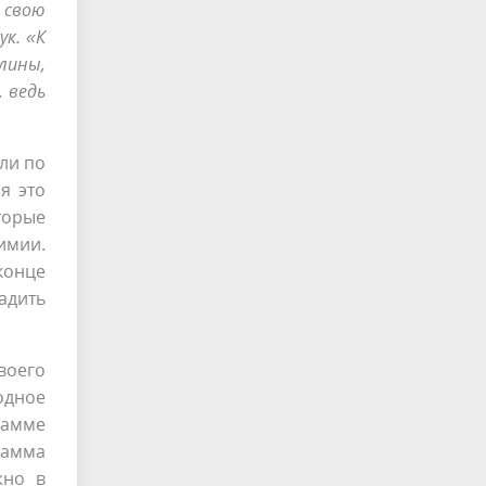
 свою
ук. «К
лины,
 ведь
ли по
я это
торые
имии.
конце
адить
воего
одное
рамме
рамма
жно в