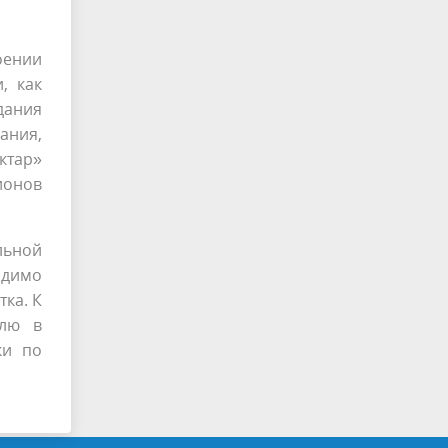
оении
, как
дания
ания,
ктар»
ионов
льной
одимо
тка. К
млю в
ки по