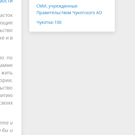
вости
СМИ, учрежденные
Правительством Чукотского АО
асток
ающие
Чукотка-100
ьство
е и в
ло по
рамме
 жить
ории,
ьство
витию
своих
ета и
у бы и