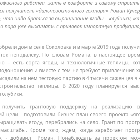
 офисного рабства, жить в комфорте и самому строить
лся получатель «дальневосточного гектара» Роман Кучер
 что надо браться за выращивание ягоды – клубники, ма
но пора уже выжимать с прилавок импортную продукцию,
брели дом в селе Соколовка и в марте 2019 года получи
ток неподалеку. По словам Романа, в настоящее врем
о – есть сорта ягоды, и технологичные теплицы, ко
лодоношения и вместе с тем не требуют привлечения х
садили на нем тестовую партию в 4 тысячи саженцев в 
троительство теплицы. В 2020 году планируется выс
голубики.
получить грантовую поддержку на реализацию с
й цели - подготовили бизнес-план своего проекта «яг
ыращивать ягоду, перебрались на село. Грант по прог
масштабы. Кроме того, ждем, когда заработает прог
а», - добавил Роман. Понаблюдать за проектом мо