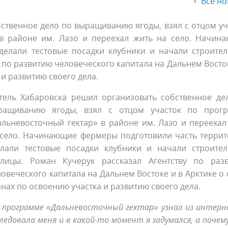
Все но
ственное дело по выращиванию ягоды, взял с отцом уч
в районе им. Лазо и переехал жить на село. Начин
делали тестовые посадки клубники и начали строител
 по развитию человеческого капитала на Дальнем Восток
 и развитию своего дела.
тель Хабаровска решил организовать собственное де
ращиванию ягоды, взял с отцом участок по прог
альневосточный гектар» в районе им. Лазо и переехал
 село. Начинающие фермеры подготовили часть террит
елали тестовые посадки клубники и начали строител
плицы. Роман Кучерук рассказал Агентству по раз
овеческого капитала на Дальнем Востоке и в Арктике о 
нах по освоению участка и развитию своего дела.
 программе «Дальневосточный гектар» узнал из интерн
ледовала меня и в какой-то момент я задумался, а почем