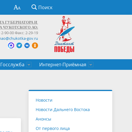
Поиск
ТА ГУБЕРНАТОРА И
А ЧУКОТСКОГО АО:
) 2-90-00 Факс: 2-29-19
hao@chukotka-gov.ru
Госслужба
Интернет-Приёмная
ти
ентров
приказы
Муниципальные образования
Федеральные органы власти
Приоритетные направления
Объявления, конкурсы, заявки
От первого лица
Профессиональное развитие
Оставить обращение (обратная связь)
государственных гражданских
Бизнесу
Новости
служащих Чукотского автономного
Новости Дальнего Востока
округа
Анонсы
От первого лица