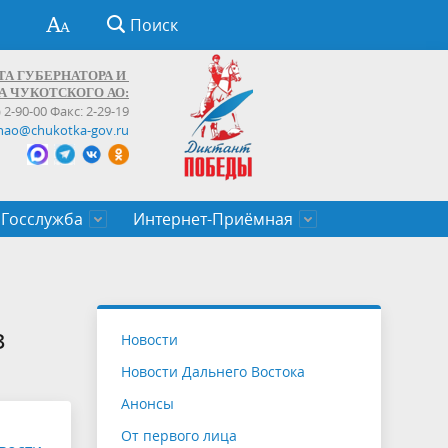
Поиск
ТА ГУБЕРНАТОРА И
А ЧУКОТСКОГО АО:
) 2-90-00 Факс: 2-29-19
hao@chukotka-gov.ru
Госслужба
Интернет-Приёмная
ти
ентров
приказы
Муниципальные образования
Федеральные органы власти
Приоритетные направления
Объявления, конкурсы, заявки
От первого лица
Профессиональное развитие
Оставить обращение (обратная связь)
государственных гражданских
Бизнесу
з
Новости
служащих Чукотского автономного
Новости Дальнего Востока
округа
Анонсы
От первого лица