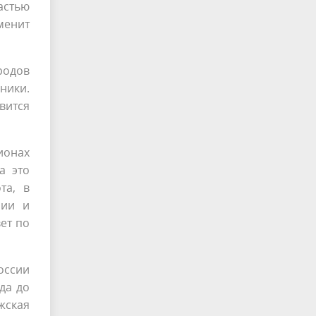
астью
менит
родов
ники.
вится
ионах
а это
та, в
рии и
ет по
оссии
да до
жская