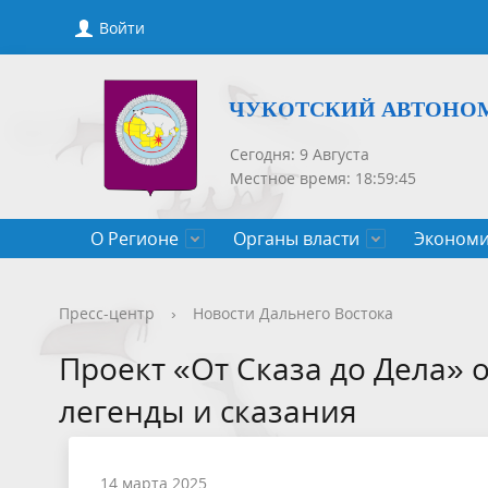
Войти
ЧУКОТСКИЙ АВТОНО
Сегодня: 9 Августа
Местное время: 18:59:45
О Регионе
Органы власти
Экономи
Общие сведения
Губернатор
Государственные программы
Нормативно-правовые акты
Новости
Конкурсы, сведения о вакантных
Порядок рассмотрения обращений
Символик
Правител
Национа
Проекты 
Новости 
Порядок 
Порядок 
Пресс-центр
›
Новости Дальнего Востока
Чукотского АО
должностях
приемов
Общественная палата
Полезная информация
СМИ, учрежденные Правительством
Уполном
Оценка р
Чукотка-
Проект «От Сказа до Дела» 
Чукотского АО
Защита населения от ЧС
легенды и сказания
14 марта 2025