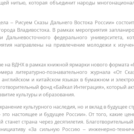
ующей нитью, которая объединит народы многонациона
ела – Рисуем Сказы Дальнего Востока России» состоит
орода Владивостока. В рамках мероприятия запланир
и Дальневосточного федерального университета, ко
риятия направлены на привлечение молодежи к изуче
скве на ВДНХ в рамках книжной ярмарки нового формата 
омера литературно-познавательного журнала «От Ска
м, английском и китайском языках в бумажном и электр
аготворительный фонд «Байкал Интеграция», который ак
витие культуры и образования.
охранение культурного наследия, но и вклад в будущее с
 это настоящее и будущее России». От того, какие цен
ой станет страна через десятилетия. Благотворительный
инициативу «За сильную Россию – инженерно-технич