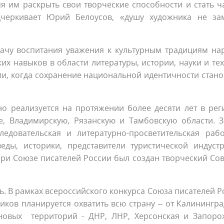
я им раскрыть свои творческие способности и стать ч
дчеркивает Юрий Белоусов, «душу художника не за
адачу воспитания уважения к культурным традициям на
их навыков в области литературы, истории, науки и тех
ии, когда сохранение национальной идентичности стано
но реализуется на протяжении более десяти лет в рег
, Владимирскую, Рязанскую и Тамбовскую области. З
едовательская и литературно-просветительская рабо
еды, историки, представители туристической индуст
ри Союзе писателей России был создан творческий Сов
ь. В рамках всероссийского конкурса Союза писателей Р
ков планируется охватить всю страну – от Калинингра
новых территорий - ДНР, ЛНР, Херсонская и Запоро