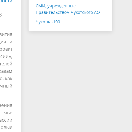
вости
СМИ, учрежденные
Правительством Чукотского АО
8
Чукотка-100
вития
дия и
роект
сии»,
телей
казам
, как
очный
нения
, чье
ессии
новые