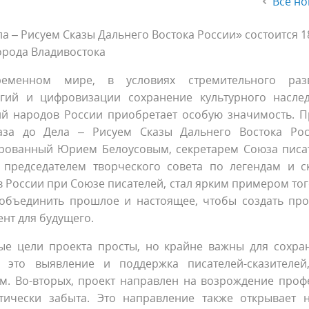
Все но
а – Рисуем Сказы Дальнего Востока России» состоится 1
орода Владивостока
еменном мире, в условиях стремительного раз
огий и цифровизации сохранение культурного насле
ий народов России приобретает особую значимость. П
аза до Дела – Рисуем Сказы Дальнего Востока Рос
рованный Юрием Белоусовым, секретарем Союза писа
, председателем творческого совета по легендам и с
 России при Союзе писателей, стал ярким примером того
объединить прошлое и настоящее, чтобы создать пр
нт для будущего.
ые цели проекта просты, но крайне важны для сохра
, это выявление и поддержка писателей-сказителей
м. Во-вторых, проект направлен на возрождение проф
ктически забыта. Это направление также открывает 