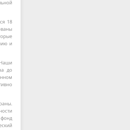
льной
ся 18
ованы
торые
нию и
«Наши
за до
онном
тивно
траны.
ности
 фонд
еский