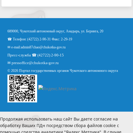
689000, Чукотский автономный округ, Анадырь, ул. Беринга, 20
☎ Телефон: (42722) 2-90-31 Факс: 2-29-19
✉ e-mail:
admin87chao@chukotka-gov.ru
Пресс-служба ☎ (42722) 2-90-15
✉
pressoffice
@chukotka-gov.ru
© 2026 Портал государственных органов Чукотского автономного округа
Продолжая использовать наш сайт Вы даете согласие на
обработку Ваших ПДн посредством сбора файлов cookie с
помощью средства аналитики "Яндекс.Метрика". В случае