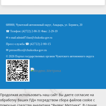
689000, Чукотский автономный округ, Анадырь, ул. Беринга, 20
☎ Телефон: (42722) 2-90-31 Факс: 2-29-19
✉ e-mail:
admin87chao@chukotka-gov.ru
Пресс-служба ☎ (42722) 2-90-15
✉
pressoffice
@chukotka-gov.ru
© 2026 Портал государственных органов Чукотского автономного округа
Продолжая использовать наш сайт Вы даете согласие на
обработку Ваших ПДн посредством сбора файлов cookie с
помощью средства аналитики "Яндекс.Метрика". В случае