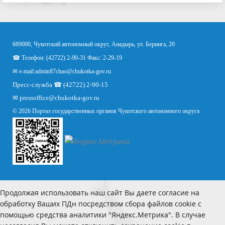
689000, Чукотский автономный округ, Анадырь, ул. Беринга, 20
☎ Телефон: (42722) 2-90-31 Факс: 2-29-19
✉ e-mail:
admin87chao@chukotka-gov.ru
Пресс-служба ☎ (42722) 2-90-15
✉
pressoffice
@chukotka-gov.ru
© 2026 Портал государственных органов Чукотского автономного округа
Продолжая использовать наш сайт Вы даете согласие на
обработку Ваших ПДн посредством сбора файлов cookie с
помощью средства аналитики "Яндекс.Метрика". В случае