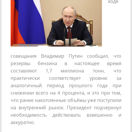
ходе
совещания Владимир Путин сообщил, что
резервы бензина в настоящее время
составляют 1,7 миллиона тонн, что
практически соответствует уровню за
аналогичный период прошлого года при
снижении всего на 4 процента, и это при том,
что ранее накопленные объёмы уже поступили
на внутренний рынок. Президент подчеркнул
необходимость действовать взвешенно и
аккуратно.