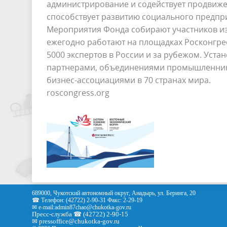
администрирование и содействует продвиже
способствует развитию социального предпр
Мероприятия Фонда собирают участников из 
ежегодно работают на площадках Росконгрес
5000 экспертов в России и за рубежом. Уст
партнерами, объединениями промышленник
бизнес-ассоциациями в 70 странах мира.
roscongress.org
689000, Чукотский автономный округ, Анадырь, ул. Беринга, 20
☎ Телефон: (42722) 2-90-31 Факс: 2-29-19
✉ e-mail:
admin87chao@chukotka-gov.ru
Пресс-служба ☎ (42722) 2-90-15
✉
pressoffice
@chukotka-gov.ru