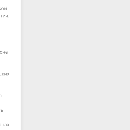
кой
тия.
июне
ских
а
ть
анах