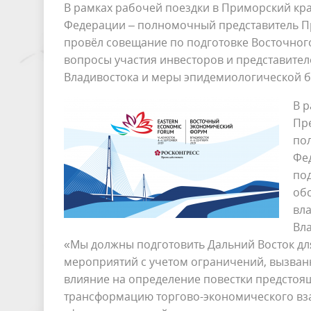
В рамках рабочей поездки в Приморский кр
Федерации – полномочный представитель П
провёл совещание по подготовке Восточног
вопросы участия инвесторов и представител
Владивостока и меры эпидемиологической б
В 
Пр
по
Фе
под
об
вла
Вл
«Мы должны подготовить Дальний Восток д
мероприятий с учетом ограничений, вызван
влияние на определение повестки предстоящ
трансформацию торгово-экономического вза