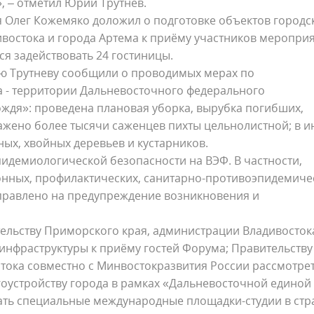
, – отметил Юрий Трутнев.
 Олег Кожемяко доложил о подготовке объектов городс
востока и города Артема к приёму участников мероприя
ся задействовать 24 гостиницы.
ю Трутневу сообщили о проводимых мерах по
 - территории Дальневосточного федерального
ождя»: проведена плановая уборка, вырубка погибших,
жено более тысячи саженцев пихты цельнолистной; в 
ных, хвойных деревьев и кустарников.
идемиологической безопасности на ВЭФ. В частности,
нных, профилактических, санитарно-противоэпидемиче
правлено на предупреждение возникновения и
ельству Приморского края, администрации Владивосток
инфраструктуры к приёму гостей Форума; Правительству
тока совместно с Минвостокразвития России рассмотре
оустройству города в рамках «Дальневосточной единой
вать специальные международные площадки-студии в стр