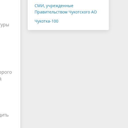
СМИ, учрежденные
Правительством Чукотского АО
Чукотка-100
туры
орого
й
дить