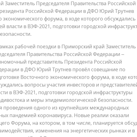
ай Заместитель Председателя Правительства Российской
резидента Российской Федерации в ДФО Юрий Трутнев
о экономического форума, в ходе которого обсуждались
ей власти в ВЭФ-2021, подготовки городской инфраструк
езопасности.
рамках рабочей поездки в Приморский край Заместитель
едседателя Правительства Российской Федерации –
лномочный представитель Президента Российской
дерации в ДФО Юрий Трутнев провёл совещание по
готовке Восточного экономического форума, в ходе кот
суждались вопросы участия инвесторов и представителе
сти в ВЭФ-2021, подготовки городской инфраструктуры
адивостока и меры эпидемиологической безопасности.
ля проведения одного из крупнейших международных
ных пандемией коронавируса. Новые реалии оказали
его Форума, на котором, в том числе, планируется обсу
имодействия, изменения на энергетических рынках и в