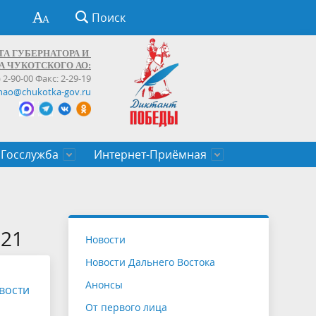
Поиск
ТА ГУБЕРНАТОРА И
А ЧУКОТСКОГО АО:
) 2-90-00 Факс: 2-29-19
hao@chukotka-gov.ru
Госслужба
Интернет-Приёмная
ти
ентров
приказы
Муниципальные образования
Федеральные органы власти
Приоритетные направления
Объявления, конкурсы, заявки
От первого лица
Профессиональное развитие
Оставить обращение (обратная связь)
государственных гражданских
Бизнесу
021
Новости
служащих Чукотского автономного
Новости Дальнего Востока
округа
Анонсы
вости
От первого лица