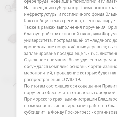
сфере труда, новейшие технологии и климат»
На совещании губернатор Приморского края
инфраструктуры и гостиничного фонда Влади
Как сообщил глава региона, всего планирует
Также в рамках выполнения поручения Юри
благоустройству основной площадки Форума
университета, пострадавшей от «ледяного д
кронирование повреждённых деревьев; выса
запланирована посадка еще 1,7 тыс. листвен
Отдельное внимание было уделено мерам эп
обсуждался комплекс основных организацио
мероприятий, проведение которых будет на
распространения COVID-19.
По итогам состоявшегося совещания Правит
поручено обеспечить готовность городской 
Приморского края, администрации Владивос
возможность финансирования работ по благ
субсидии», а Фонду Росконгресс - организо