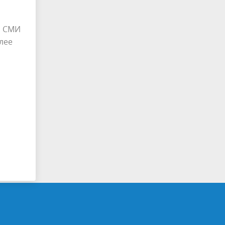
й СМИ
лее