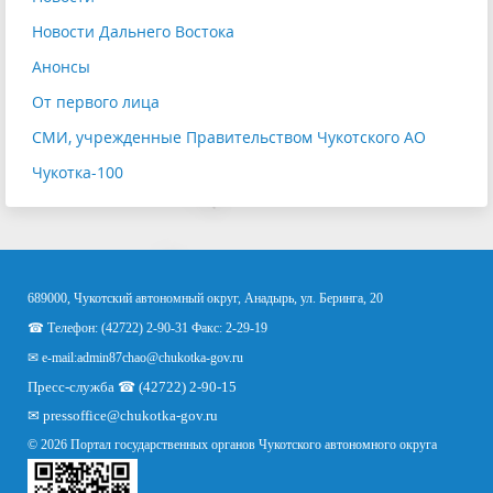
Новости Дальнего Востока
Анонсы
От первого лица
СМИ, учрежденные Правительством Чукотского АО
Чукотка-100
689000, Чукотский автономный округ, Анадырь, ул. Беринга, 20
☎ Телефон: (42722) 2-90-31 Факс: 2-29-19
✉ e-mail:
admin87chao@chukotka-gov.ru
Пресс-служба ☎ (42722) 2-90-15
✉
pressoffice
@chukotka-gov.ru
© 2026 Портал государственных органов Чукотского автономного округа