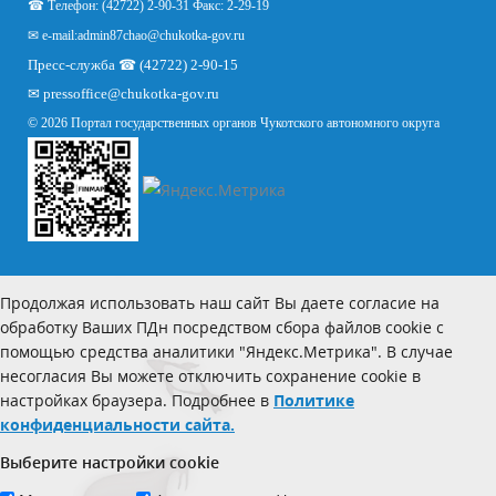
☎ Телефон: (42722) 2-90-31 Факс: 2-29-19
✉ e-mail:
admin87chao@chukotka-gov.ru
Пресс-служба ☎ (42722) 2-90-15
✉
pressoffice
@chukotka-gov.ru
© 2026 Портал государственных органов Чукотского автономного округа
Продолжая использовать наш сайт Вы даете согласие на
обработку Ваших ПДн посредством сбора файлов cookie с
помощью средства аналитики "Яндекс.Метрика". В случае
несогласия Вы можете отключить сохранение cookie в
настройках браузера. Подробнее в
Политике
конфиденциальности сайта.
Выберите настройки cookie