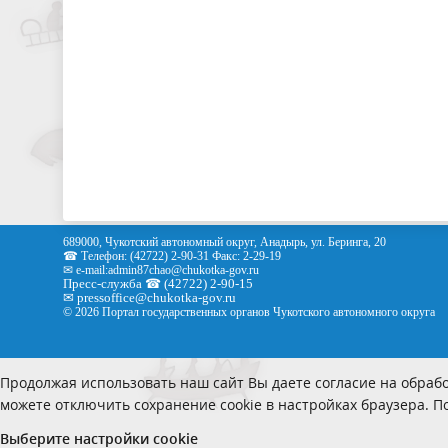
689000, Чукотский автономный округ, Анадырь, ул. Беринга, 20
☎ Телефон: (42722) 2-90-31 Факс: 2-29-19
✉ e-mail:
admin87chao@chukotka-gov.ru
Пресс-служба ☎ (42722) 2-90-15
✉
pressoffice
@chukotka-gov.ru
© 2026 Портал государственных органов Чукотского автономного округа
Продолжая использовать наш сайт Вы даете согласие на обрабо
можете отключить сохранение cookie в настройках браузера. 
Выберите настройки cookie