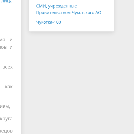
 лица
СМИ, учрежденные
Правительством Чукотского АО
Чукотка-100
зма и
нов и
 всех
– как
нием,
круга
нецов