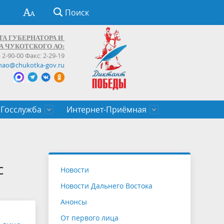
Поиск
ТА ГУБЕРНАТОРА И
А ЧУКОТСКОГО АО:
) 2-90-00 Факс: 2-29-19
hao@chukotka-gov.ru
Госслужба
Интернет-Приёмная
ти
ентров
приказы
Муниципальные образования
Федеральные органы власти
Приоритетные направления
Объявления, конкурсы, заявки
От первого лица
Профессиональное развитие
Оставить обращение (обратная связь)
государственных гражданских
Бизнесу
с
Новости
служащих Чукотского автономного
Новости Дальнего Востока
округа
Анонсы
От первого лица