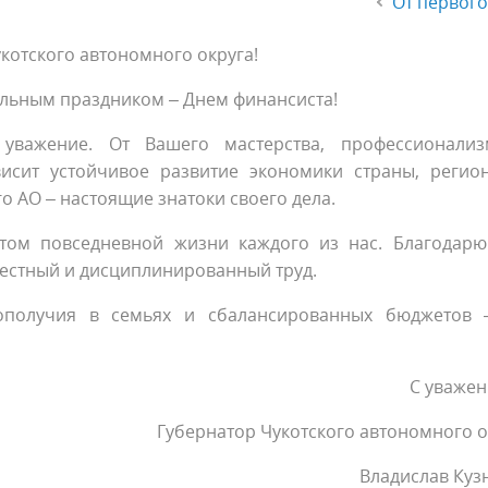
От первого
отского автономного округа!
альным праздником – Днем финансиста!
уважение. От Вашего мастерства, профессионали
исит устойчивое развитие экономики страны, регио
о АО – настоящие знатоки своего дела.
том повседневной жизни каждого из нас. Благодарю
естный и дисциплинированный труд.
гополучия в семьях и сбалансированных бюджетов 
С уваже
Губернатор Чукотского автономного о
Владислав Куз