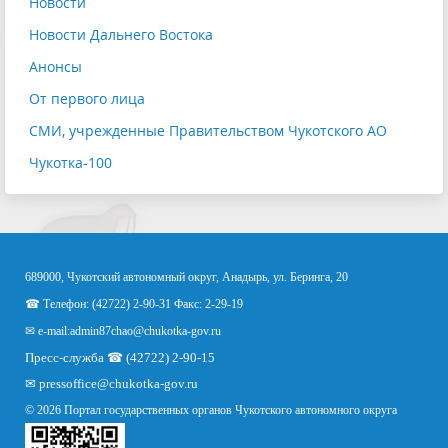
Новости
Новости Дальнего Востока
Анонсы
От первого лица
СМИ, учрежденные Правительством Чукотского АО
Чукотка-100
689000, Чукотский автономный округ, Анадырь, ул. Беринга, 20
☎ Телефон: (42722) 2-90-31 Факс: 2-29-19
✉ e-mail:
admin87chao@chukotka-gov.ru
Пресс-служба ☎ (42722) 2-90-15
✉
pressoffice
@chukotka-gov.ru
© 2026 Портал государственных органов Чукотского автономного округа