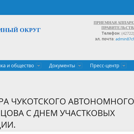
ПРИЕМНАЯ АППАРА
ПРАВИТЕЛЬСТВ
МНЫЙ ОКРУГ
Телефон
: (42722
эл. почта
:
admin87c
ка и общество
Документы
Пресс-центр
а округа
ьство
льные проекты
законов Чукотского АО
Дальнего Востока
поступления
записи и график личных
Население
Органы исполнительной влас
План социального развития ц
Документы,реестры,перечни,
Анонсы
Противодействие коррупции
Обзоры обращений
экономического роста
оченные
егулирующего воздействия
100
ОРА ЧУКОТСКОГО АВТОНОМНОГ
ЕЦОВА С ДНЕМ УЧАСТКОВЫХ
ИИ.