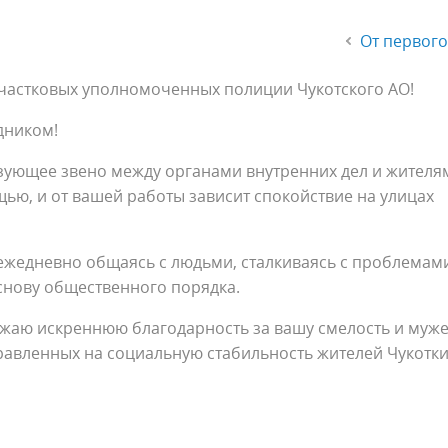
От первого
частковых уполномоченных полиции Чукотского АО!
дником!
язующее звено между органами внутренних дел и жителя
ью, и от вашей работы зависит спокойствие на улицах
ежедневно общаясь с людьми, сталкиваясь с проблемам
основу общественного порядка.
ражаю искреннюю благодарность за вашу смелость и муж
равленных на социальную стабильность жителей Чукотки