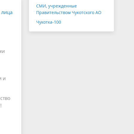
СМИ, учрежденные
 лица
Правительством Чукотского АО
Чукотка-100
ми
и и
ество
!