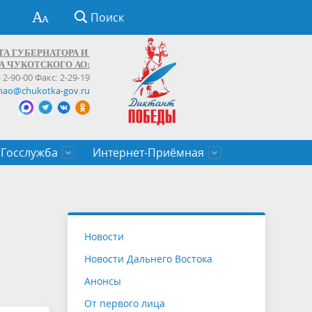
Поиск
ТА ГУБЕРНАТОРА И
А ЧУКОТСКОГО АО:
) 2-90-00 Факс: 2-29-19
hao@chukotka-gov.ru
Госслужба
Интернет-Приёмная
ти
ентров
приказы
Муниципальные образования
Федеральные органы власти
Приоритетные направления
Объявления, конкурсы, заявки
От первого лица
Профессиональное развитие
Оставить обращение (обратная связь)
государственных гражданских
Бизнесу
О
Новости
служащих Чукотского автономного
Новости Дальнего Востока
округа
Анонсы
От первого лица