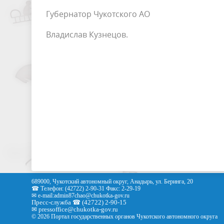
Губернатор Чукотского АО
Владислав Кузнецов.
689000, Чукотский автономный округ, Анадырь, ул. Беринга, 20
☎ Телефон: (42722) 2-90-31 Факс: 2-29-19
✉ e-mail:
admin87chao@chukotka-gov.ru
Пресс-служба ☎ (42722) 2-90-15
✉
pressoffice
@chukotka-gov.ru
© 2026 Портал государственных органов Чукотского автономного округа