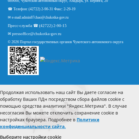
689000, Чукотский автономный округ, Анадырь, ул. Беринга, 20
☎ Телефон: (42722) 2-90-31 Факс: 2-29-19
✉ e-mail:
admin87chao@chukotka-gov.ru
Пресс-служба ☎ (42722) 2-90-15
✉
pressoffice
@chukotka-gov.ru
© 2026 Портал государственных органов Чукотского автономного округа
Продолжая использовать наш сайт Вы даете согласие на
обработку Ваших ПДн посредством сбора файлов cookie с
помощью средства аналитики "Яндекс.Метрика". В случае
несогласия Вы можете отключить сохранение cookie в
настройках браузера. Подробнее в
Политике
конфиденциальности сайта.
Выберите настройки cookie