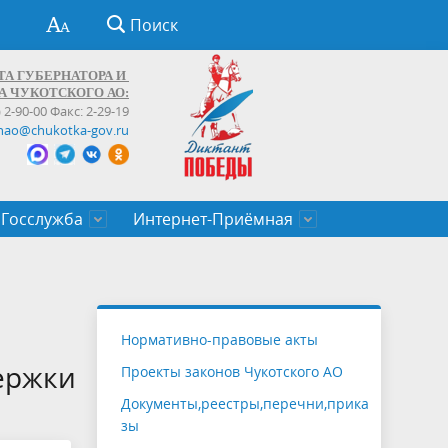
Поиск
ТА ГУБЕРНАТОРА И
А ЧУКОТСКОГО АО:
) 2-90-00 Факс: 2-29-19
hao@chukotka-gov.ru
Госслужба
Интернет-Приёмная
ти
ентров
приказы
Муниципальные образования
Федеральные органы власти
Приоритетные направления
Объявления, конкурсы, заявки
От первого лица
Профессиональное развитие
Оставить обращение (обратная связь)
государственных гражданских
Бизнесу
Нормативно-правовые акты
служащих Чукотского автономного
ержки
Проекты законов Чукотского АО
округа
Документы,реестры,перечни,прика
зы