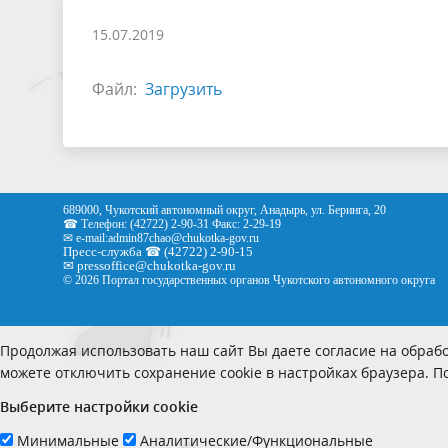
15.07.2019
Файл:
Загрузить
689000, Чукотский автономный округ, Анадырь, ул. Беринга, 20
☎ Телефон: (42722) 2-90-31 Факс: 2-29-19
✉ e-mail:
admin87chao@chukotka-gov.ru
Пресс-служба ☎ (42722) 2-90-15
✉
pressoffice
@chukotka-gov.ru
© 2026 Портал государственных органов Чукотского автономного округа
Продолжая использовать наш сайт Вы даете согласие на обрабо
можете отключить сохранение cookie в настройках браузера. 
Выберите настройки cookie
Минимальные
Аналитические/Функциональные