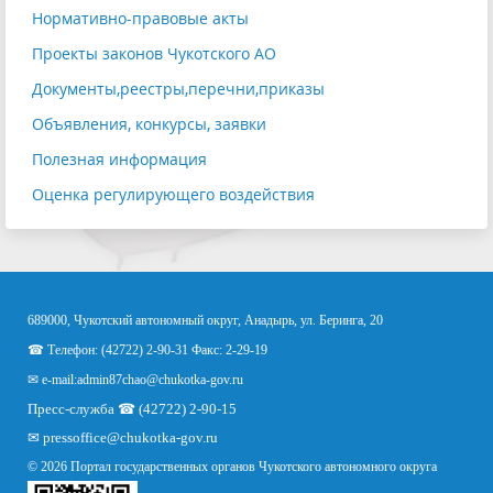
Нормативно-правовые акты
Проекты законов Чукотского АО
Документы,реестры,перечни,приказы
Объявления, конкурсы, заявки
Полезная информация
Оценка регулирующего воздействия
689000, Чукотский автономный округ, Анадырь, ул. Беринга, 20
☎ Телефон: (42722) 2-90-31 Факс: 2-29-19
✉ e-mail:
admin87chao@chukotka-gov.ru
Пресс-служба ☎ (42722) 2-90-15
✉
pressoffice
@chukotka-gov.ru
© 2026 Портал государственных органов Чукотского автономного округа