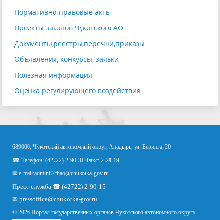
Нормативно-правовые акты
Проекты законов Чукотского АО
Документы,реестры,перечни,приказы
Объявления, конкурсы, заявки
Полезная информация
Оценка регулирующего воздействия
689000, Чукотский автономный округ, Анадырь, ул. Беринга, 20
☎ Телефон: (42722) 2-90-31 Факс: 2-29-19
✉ e-mail:
admin87chao@chukotka-gov.ru
Пресс-служба ☎ (42722) 2-90-15
✉
pressoffice
@chukotka-gov.ru
© 2026 Портал государственных органов Чукотского автономного округа