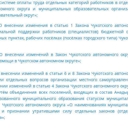
 системе оплаты труда отдельных категорий работников в отд
номного округа и муниципальных образовательных организ
овательный округ»;
«О внесении изменения в статью 1 Закона Чукотского автон
иальной поддержки работников (специалистов) бюджетной 
 пунктах, рабочих посёлках (посёлках городского типа) Чуко
«О внесении изменений в Закон Чукотского автономного окр
омощи в Чукотском автономном округе»;
 внесении изменений в статьи 6 и 8 Закона Чукотского автон
ии отдельных вопросов организации местного самоуправле
ении изменений в статью 4 Закона Чукотского автономного окр
тём объединения всех поселений, входящих в состав Анады
зованного муниципального образования статусом муниципа
а Чукотского автономного округа «О наименованиях муницип
 и признании утратившими силу отдельных законов (отде
а»;