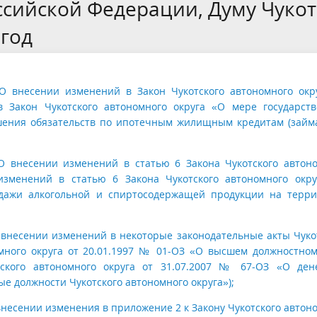
сийской Федерации, Думу Чукот
 год
«О внесении изменений в Закон Чукотского автономного окр
 Закон Чукотского автономного округа «О мере государст
шения обязательств по ипотечным жилищным кредитам (займ
«О внесении изменений в статью 6 Закона Чукотского автон
изменений в статью 6 Закона Чукотского автономного окр
одажи алкогольной и спиртосодержащей продукции на терр
О внесении изменений в некоторые законодательные акты Чуко
омного округа от 20.01.1997 № 01-ОЗ «О высшем должностно
отского автономного округа от 31.07.2007 № 67-ОЗ «О де
 должности Чукотского автономного округа»);
внесении изменения в приложение 2 к Закону Чукотского автон