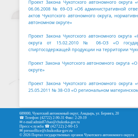
Проект Закона Чукотского автономного округа 
06.06.2008 № 69-ОЗ «Об административной отв
актов Чукотского автономного округа, норматив
автономном округе»
Проект Закона Чукотского автономного округа 
округа от 15.02.2010 № 06-ОЗ «О государ
спиртосодержащей продукции на территории Чуко
Проект Закона Чукотского автономного округа «
округе»
Проект Закона Чукотского автономного округа 
25.05.2011 № 38-ОЗ «О региональном материнском
689000, Чукотский автономный округ, Анадырь, ул. Беринга, 20
☎ Телефон: (42722) 2-90-31 Факс: 2-29-19
✉ e-mail:
admin87chao@chukotka-gov.ru
Пресс-служба ☎ (42722) 2-90-15
✉
pressoffice
@chukotka-gov.ru
© 2026 Портал государственных органов Чукотского автономного округа