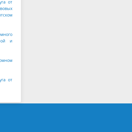
уга от
авовых
отском
омного
ной и
номном
уга от