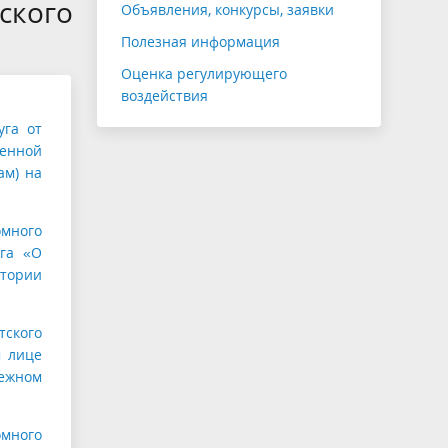
ского
Объявления, конкурсы, заявки
Полезная информация
Оценка регулирующего
воздействия
уга от
венной
ам) на
омного
уга «О
итории
тского
м лице
нежном
омного