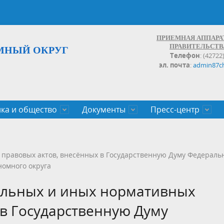
ПРИЕМНАЯ АППАРА
ПРАВИТЕЛЬСТВ
МНЫЙ ОКРУГ
Телефон
: (42722
эл. почта
:
admin87c
ка и общество
Документы
Пресс-центр
а округа
ьство
льные проекты
законов Чукотского АО
Дальнего Востока
поступления
записи и график личных
Население
Органы исполнительной влас
План социального развития ц
Документы,реестры,перечни,
Анонсы
Противодействие коррупции
Обзоры обращений
 правовых актов, внесённых в Государственную Думу Федераль
экономического роста
оченные
егулирующего воздействия
100
номного округа
ельных и иных нормативных
 в Государственную Думу