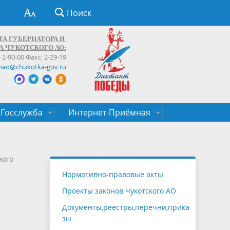
Поиск
ТА ГУБЕРНАТОРА И
А ЧУКОТСКОГО АО:
) 2-90-00 Факс: 2-29-19
hao@chukotka-gov.ru
Госслужба
Интернет-Приёмная
ти
ентров
приказы
Муниципальные образования
Федеральные органы власти
Приоритетные направления
Объявления, конкурсы, заявки
От первого лица
Профессиональное развитие
Оставить обращение (обратная связь)
ного
государственных гражданских
Бизнесу
Нормативно-правовые акты
служащих Чукотского автономного
Проекты законов Чукотского АО
округа
Документы,реестры,перечни,прика
зы