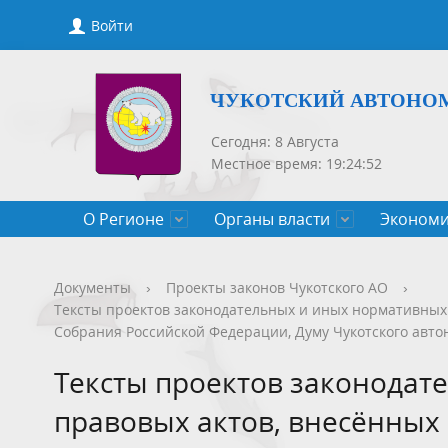
Войти
ЧУКОТСКИЙ АВТОНО
Сегодня: 8 Августа
Местное время: 19:24:52
О Регионе
Органы власти
Экономи
Общие сведения
Губернатор
Государственные программы
Нормативно-правовые акты
Новости
Конкурсы, сведения о вакантных
Порядок рассмотрения обращений
Символик
Правител
Национа
Проекты 
Новости 
Порядок 
Порядок 
Документы
›
Проекты законов Чукотского АО
›
Тексты проектов законодательных и иных нормативных
Чукотского АО
должностях
приемов
Общественная палата
Полезная информация
СМИ, учрежденные Правительством
Уполном
Оценка р
Чукотка-
Собрания Российской Федерации, Думу Чукотского авто
Чукотского АО
Защита населения от ЧС
Тексты проектов законодат
правовых актов, внесённых