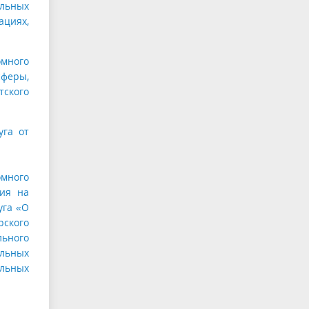
ельных
ациях,
омного
сферы,
тского
уга от
омного
ния на
уга «О
рского
льного
альных
льных