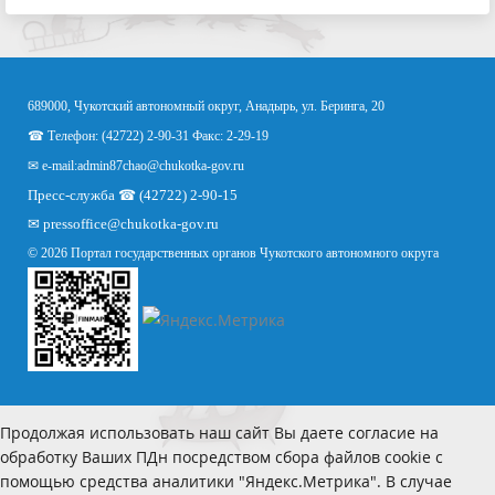
689000, Чукотский автономный округ, Анадырь, ул. Беринга, 20
☎ Телефон: (42722) 2-90-31 Факс: 2-29-19
✉ e-mail:
admin87chao@chukotka-gov.ru
Пресс-служба ☎ (42722) 2-90-15
✉
pressoffice
@chukotka-gov.ru
© 2026 Портал государственных органов Чукотского автономного округа
Продолжая использовать наш сайт Вы даете согласие на
обработку Ваших ПДн посредством сбора файлов cookie с
помощью средства аналитики "Яндекс.Метрика". В случае