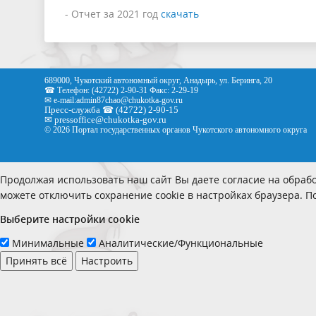
- Отчет за 2021 год
скачать
689000, Чукотский автономный округ, Анадырь, ул. Беринга, 20
☎ Телефон: (42722) 2-90-31 Факс: 2-29-19
✉ e-mail:
admin87chao@chukotka-gov.ru
Пресс-служба ☎ (42722) 2-90-15
✉
pressoffice
@chukotka-gov.ru
© 2026 Портал государственных органов Чукотского автономного округа
Продолжая использовать наш сайт Вы даете согласие на обрабо
можете отключить сохранение cookie в настройках браузера. 
Выберите настройки cookie
Минимальные
Аналитические/Функциональные
Принять всё
Настроить