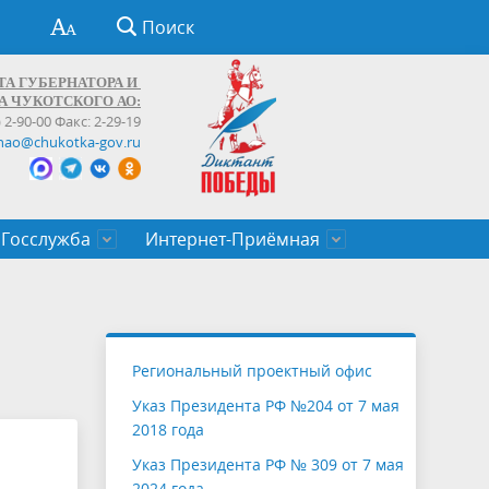
Поиск
ТА ГУБЕРНАТОРА И
А ЧУКОТСКОГО АО:
) 2-90-00 Факс: 2-29-19
hao@chukotka-gov.ru
Госслужба
Интернет-Приёмная
ти
ентров
приказы
Муниципальные образования
Федеральные органы власти
Приоритетные направления
Объявления, конкурсы, заявки
От первого лица
Профессиональное развитие
Оставить обращение (обратная связь)
государственных гражданских
Бизнесу
Региональный проектный офис
служащих Чукотского автономного
Указ Президента РФ №204 от 7 мая
округа
2018 года
Указ Президента РФ № 309 от 7 мая
2024 года