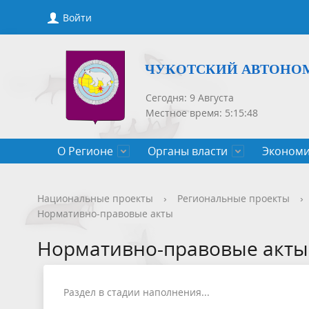
Войти
ЧУКОТСКИЙ АВТОНО
Сегодня: 9 Августа
Местное время: 5:15:48
О Регионе
Органы власти
Экономи
Общие сведения
Губернатор
Государственные программы
Нормативно-правовые акты
Новости
Конкурсы, сведения о вакантных
Порядок рассмотрения обращений
Символик
Правител
Национа
Проекты 
Новости 
Порядок 
Порядок 
Национальные проекты
›
Региональные проекты
›
Нормативно-правовые акты
Чукотского АО
должностях
приемов
Общественная палата
Полезная информация
СМИ, учрежденные Правительством
Уполном
Оценка р
Чукотка-
Нормативно-правовые акты
Чукотского АО
Защита населения от ЧС
Раздел в стадии наполнения...