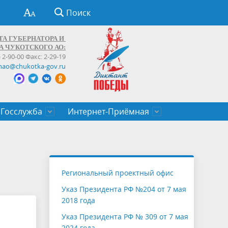
Поиск
ТА ГУБЕРНАТОРА И
А ЧУКОТСКОГО АО:
) 2-90-00 Факс: 2-29-19
hao@chukotka-gov.ru
Госслужба
Интернет-Приёмная
ти
ентров
приказы
Муниципальные образования
Федеральные органы власти
Приоритетные направления
Объявления, конкурсы, заявки
От первого лица
Профессиональное развитие
Оставить обращение (обратная связь)
государственных гражданских
Бизнесу
Региональный проектный офис
служащих Чукотского автономного
Указ Президента РФ №204 от 7 мая
округа
2018 года
Указ Президента РФ № 309 от 7 мая
2024 года