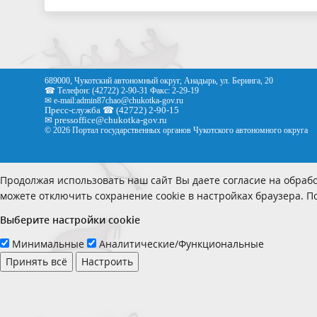
689000, Чукотский автономный округ, Анадырь, ул. Беринга, 20
☎ Телефон: (42722) 2-90-31 Факс: 2-29-19
✉ e-mail:
admin87chao@chukotka-gov.ru
Пресс-служба ☎ (42722) 2-90-15
✉
pressoffice
@chukotka-gov.ru
© 2026 Портал государственных органов Чукотского автономного округа
Продолжая использовать наш сайт Вы даете согласие на обрабо
можете отключить сохранение cookie в настройках браузера. 
Выберите настройки cookie
Минимальные
Аналитические/Функциональные
Принять всё
Настроить