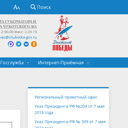
Поиск
ТА ГУБЕРНАТОРА И
А ЧУКОТСКОГО АО:
) 2-90-00 Факс: 2-29-19
hao@chukotka-gov.ru
Госслужба
Интернет-Приёмная
ти
ентров
приказы
Муниципальные образования
Федеральные органы власти
Приоритетные направления
Объявления, конкурсы, заявки
От первого лица
Профессиональное развитие
Оставить обращение (обратная связь)
государственных гражданских
Бизнесу
Региональный проектный офис
служащих Чукотского автономного
Указ Президента РФ №204 от 7 мая
округа
2018 года
Указ Президента РФ № 309 от 7 мая
2024 года