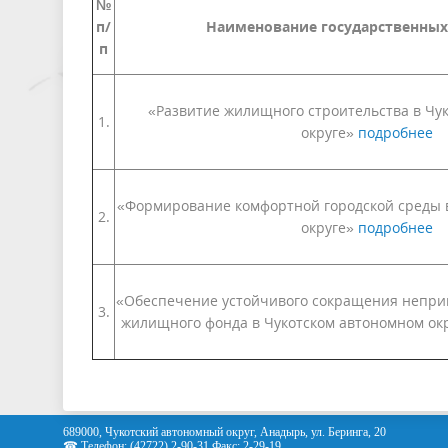
№
п/
Наименование государственны
п
«Развитие жилищного строительства в Чу
1.
округе»
подробнее
«Формирование комфортной городской среды 
2.
округе»
подробнее
«Обеспечение устойчивого сокращения непри
3.
жилищного фонда в Чукотском автономном ок
689000, Чукотский автономный округ, Анадырь, ул. Беринга, 20
☎ Телефон: (42722) 2-90-31 Факс: 2-29-19