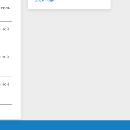
итель
нной
нной
нной