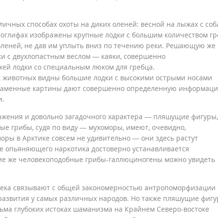
ичных способах охоты на диких оленей: весной на лыжах с со
троглифах изображены крупные лодки с большим количеством гр
леней, не дав им уплыть вниз по течению реки. Решающую же
ки с двухлопастным веслом — каяки, совершенно
жей лодки со специальным люком для гребца.
ких животных видны большие лодки с высокими острыми носами
, каменные картины дают совершенно определенную информац
и.
жения и довольно загадочного характера — пляшущие фигуры,
е грибы, судя по виду — мухоморы, имеют, очевидно,
оры в Арктике совсем не удивительно — они здесь растут
ве опьяняющего наркотика достоверно устанавливается
ие же человекоподобные грибы-галлюциногены можно увидеть
века связывают с общей закономерностью антропоморфизации
развития у самых различных народов. Но также пляшущие фиг
сьма глубоких истоках шаманизма на Крайнем Северо-востоке