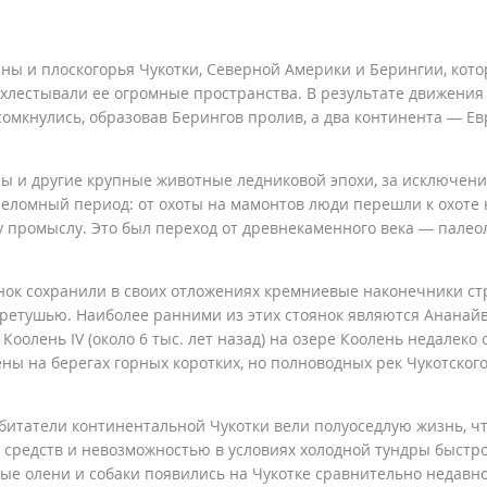
ины и плоскогорья Чукотки, Северной Америки и Берингии, кото
ахлестывали ее огромные пространства. В результате движения
омкнулись, образовав Берингов пролив, а два континента — Ев
ы и другие крупные животные ледниковой эпохи, за исключен
реломный период: от охоты на мамонтов люди перешли к охоте 
у промыслу. Это был переход от древнекаменного века — палео
нок сохранили в своих отложениях кремниевые наконечники ст
и ретушью. Наиболее ранними из этих стоянок являются Ананай
оолень IV (около 6 тыс. лет назад) на озере Коолень недалеко о
ны на берегах горных коротких, но полноводных рек Чукотског
битатели континентальной Чукотки вели полуоседлую жизнь, ч
средств и невозможностью в условиях холодной тундры быстро
е олени и собаки появились на Чукотке сравнительно недавно,