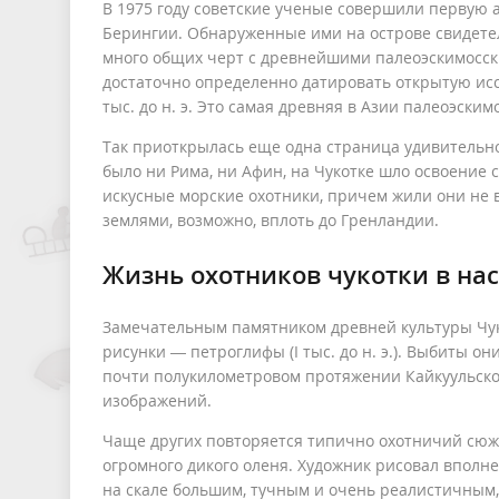
В 1975 году советские ученые совершили первую 
Берингии. Обнаруженные ими на острове свидетел
много общих черт с древнейшими палеоэскимосск
достаточно определенно датировать открытую ис
тыс. до н. э. Это самая древняя в Азии палеоэским
Так приоткрылась еще одна страница удивительно
было ни Рима, ни Афин, на Чукотке шло освоение с
искусные морские охотники, причем жили они не 
землями, возможно, вплоть до Гренландии.
Жизнь охотников чукотки в на
Замечательным памятником древней культуры Чук
рисунки — петроглифы (I тыс. до н. э.). Выбиты о
почти полукилометровом протяжении Кайкуульског
изображений.
Чаще других повторяется типично охотничий сюже
огромного дикого оленя. Художник рисовал вполн
на скале большим, тучным и очень реалистичным,