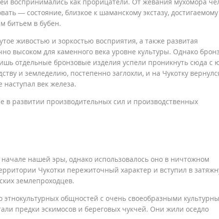
дей воспринимались как прорицатели. От жевания мухомора че
ть — состояние, близкое к шаманскому экстазу, достигаемому
 битьем в бубен.
утое живостью и зоркостью восприятия, а также развитая
но высоком для каменного века уровне культуры. Однако брон
 Лишь отдельные бронзовые изделия успели проникнуть сюда с ю
дству и земледелию, постепенно заглохли, и на Чукотку вернулс
е наступал век железа.
ние в развитии производительных сил и производственных
в начале нашей эры, однако использовалось оно в ничтожном
территории Чукотки пережиточный характер и вступил в затяж
сских землепроходцев.
ко этнокультурных общностей с очень своеобразными культурн
али предки эскимосов и береговых чукчей. Они жили оседло