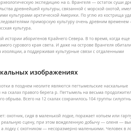
археологическую экспедицию на о. Врангеля — остаток суши др
ьства древнейшей культуры, связанной с морской охотой, име
ими культурами арктической Америки. По углю из кострища уд
следователями приморскую культуру очень древним временем —
осская культура.
й истории аборигенов Крайнего Севера. В то время, когда еще
амого сурового края света. И даже на острове Врангеля обитал
в изоляции, а поддерживая культурные связи с отдаленными
скальных изображениях
отки в позднем неолите являются пегтымельские наскальные
ни на скалах правого берега р. Пегтымель на весьма продолжите
о обрыва. Всего на 12 скалах сохранилось 104 группы силуэтн
т: охотник, сидя в маленькой лодке, поражает копьем или гар
е реальную сцену, при этом вожделенную добычу — оленя — вы
 а лодку с охотником — несоразмерно маленькими. Человек в л