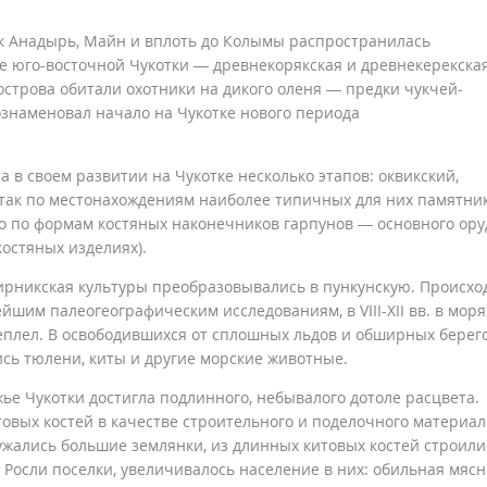
ек Анадырь, Майн и вплоть до Колымы распространилась
е юго-восточной Чукотки — древнекорякская и древнекерекска
острова обитали охотники на дикого оленя — предки чукчей-
ознаменовал начало на Чукотке нового периода
 в своем развитии на Чукотке несколько этапов: оквикский,
так по местонахождениям наиболее типичных для них памятник
его по формам костяных наконечников гарпунов — основного ор
остяных изделиях).
бирникская культуры преобразовывались в пункунскую. Происхо
вейшим палеогеографическим исследованиям, в VIII-XII вв. в моря
еплел. В освободившихся от сплошных льдов и обширных берег
сь тюлени, киты и другие морские животные.
ье Чукотки достигла подлинного, небывалого дотоле расцвета.
овых костей в качестве строительного и поделочного материал
ужались большие землянки, из длинных китовых костей строили
 Росли поселки, увеличивалось население в них: обильная мясн