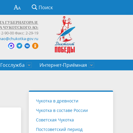
Поиск
ТА ГУБЕРНАТОРА И
А ЧУКОТСКОГО АО:
) 2-90-00 Факс: 2-29-19
hao@chukotka-gov.ru
Госслужба
Интернет-Приёмная
ти
ентров
приказы
Муниципальные образования
Федеральные органы власти
Приоритетные направления
Объявления, конкурсы, заявки
От первого лица
Профессиональное развитие
Оставить обращение (обратная связь)
государственных гражданских
Бизнесу
Чукотка в древности
служащих Чукотского автономного
Чукотка в составе России
округа
Советская Чукотка
Постсоветский период