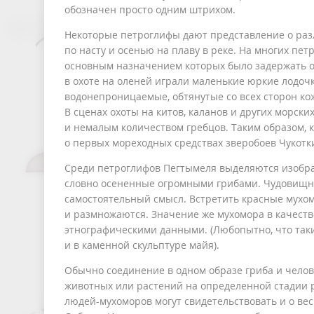
обозначен просто одним штрихом.
Некоторые петроглифы дают представление о разл
по насту и осенью на плаву в реке. На многих пе
основным назначением которых было задержать о
в охоте на оленей играли маленькие юркие лодоч
водонепроницаемые, обтянутые со всех сторон ко
В сценах охоты на китов, каланов и других морс
и немалым количеством гребцов. Таким образом
о первых мореходных средствах зверобоев Чукотк
Среди петроглифов Пегтымеля выделяются изобра
словно осененные огромными грибами. Чудовищны
самостоятельный смысл. Встретить красные мухом
и размножаются. Значение же мухомора в качест
этнографическими данными. (Любопытно, что так
и в каменной скульптуре майя).
Обычно соединение в одном образе гриба и чело
животных или растений на определенной стадии 
людей-мухоморов могут свидетельствовать и о ве