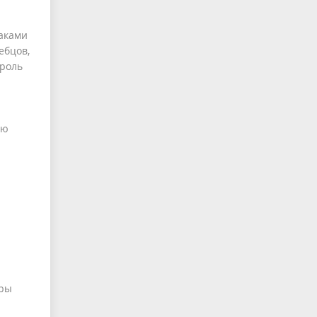
баками
ебцов,
 роль
ию
уры