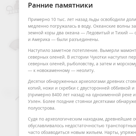
Ранние памятники
Примерно 10 тыс. лет назад льды освободили дол
медленно погружалась в воду. Океанские волны з
земной коры два океана — Ледовитый и Тихий — с
и Америка — были разъединены.
Наступило заметное потепление. Вымерли мамонт
северных оленей. В истории Чукотки наступил пе
северных оленей, рыболовству, а затем и морском
— к новокаменному — неолиту.
Десятки обнаруженных археологами древних стоя
копий, ножи и скребки с двусторонней оббивкой 
(примерно 8400 лет назад) на одноименной реке и К
Уэлен. Более поздние стоянки десятками обнаруже
полуострова.
Судя по археологическим находкам, древнейшие о
обуславливалось недостаточностью транспортных 
часто обзаводиться новым жильем. Нарты, упряжны