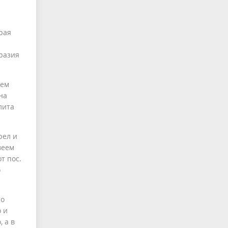
рая
разия
ием
на
лита
рел и
веем
т пос.
о
то
 и
 а в