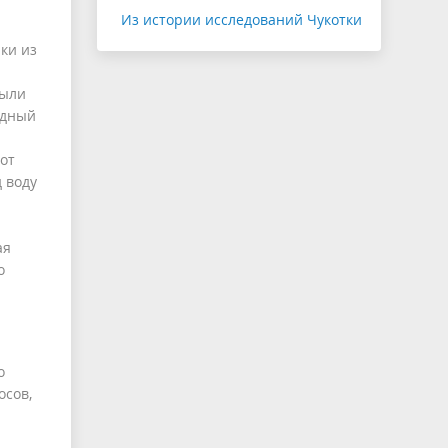
Из истории исследований Чукотки
ки из
были
одный
 от
 воду
ая
о
о
осов,