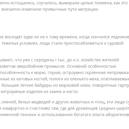
апно истощались, случалось, вымирали целые племена, как это
ни внезапно изменили привычные пути миграции.
е восходят едва ли не к тому времени, когда кончился леднико
тяжелых условиях, люди стали приспосабливаться к суровой
ают, что уже с середины I тыс. до н.э. хозяйство жителей
развитом зверобойном промысле. Основной особенностью
способленность к морю: глухая, остроумно скроенная непромок
ные из китовых костей, пологи из оленьего меха, отапливаемы
 большие легкие байдары из моржовой кожи, поворотные гарпу
хитроумные изделия из камня и кости.
, оленей, белых медведей и других животных и птиц, эти люди 
бя комфортно и счастливо там, где для уроженцев средних широ
ременной техники и использованию богатого опыта аборигенов