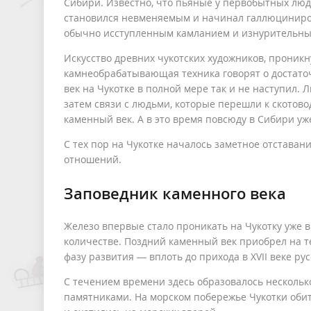
Сибири. Известно, что пьяные у первобытных лю
становился невменяемым и начинал галлюцинирова
обычно исступленным камланием и изнурительным
Искусство древних чукотских художников, проникн
камнеобрабатывающая техника говорят о достаточ
век на Чукотке в полной мере так и не наступил.
затем связи с людьми, которые перешли к скотово
каменный век. А в это время повсюду в Сибири уж
С тех пор на Чукотке началось заметное отстава
отношений.
Заповедник каменного века
Железо впервые стало проникать на Чукотку уже 
количестве. Поздний каменный век приобрел на 
фазу развития — вплоть до прихода в XVII веке ру
С течением времени здесь образовалось несколь
памятниками. На морском побережье Чукотки обит