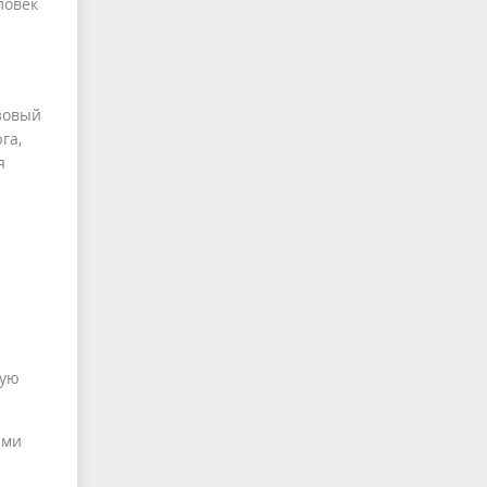
ловек
зовый
га,
я
ную
ыми