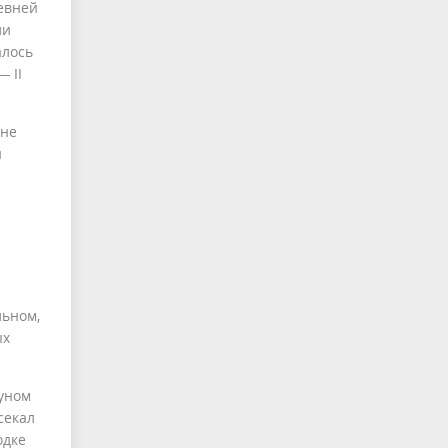
евней
ли
алось
 II
 не
и
льном,
ых
пуном
секал
одке