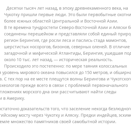
Десятки тысяч лет назад, в эпоху древнекаменного века, на
Чукотку пришли первые люди. Это были первобытные охотни
более южных областей Центральной и Восточной Азии.
В те времена тундростепи Северо-Восточной Азии и Аляски 
соединены перешейком и представляли собой единый прир
регион Берингия, где росли леса и паслись стада мамонтов,
шерстистых носорогов, бизонов, северных оленей. В отличие
загадочной и мифической Атлантиды, Берингия, ушедшая под
около 10 тыс. лет назад, — историческая реальность.
Происходило это постепенно: по мере таяния колоссальных
 уровень мирового океана повысился до 150 метров, и обширн
. С тех пор на ее месте плещутся волны Берингова и Чукотског
рхеологов прежде всего в связи с проблемой первоначального
отложениях морского дна они рассчитывают найти следы
и в Америку.
таточно доказательств того, что заселение некогда безлюдног
йскому мосту через Чукотку и Аляску. Предки индейцев, эским
й земле множество памятников своей самобытной истории.