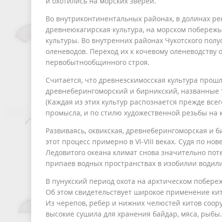
и охотились на морских зверей.
Во внутриконтинентальных районах, в долинах р
древнеюкагирская культура, на морском побережь
культуры. Во внутренних районах Чукотского полу
оленеводов. Переход их к кочевому оленеводству 
первобытнообщинного строя.
Считается, что древнеэскимосская культура прошла
древнеберингоморский и бирникский, названные 
(Каждая из этих культур распознается прежде вс
промысла, и по стилю художественной резьбы на к
Развиваясь, оквикская, древнеберингоморская и 
этот процесс примерно в VI-VIII веках. Судя по но
Ледовитого океана климат снова значительно пот
припаев водных пространствах в изобилии водили
В пунукский период охота на арктическом побереж
Об этом свидетельствует широкое применение кит
Из черепов, ребер и нижних челюстей китов соор
высокие сушила для хранения байдар, мяса, рыбы.