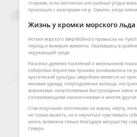
то время, если охотничьи или рыбные угодья внез
произошло с юкагирами на р. Омолон, когда оле
Жизнь у кромки морского льда
Истоки морского зверобойного промысла на Чукотк
период и вымерли мамонты. Оказавшись в крайне 
окружающей среде.
Раскопки древних поселений и могильников показыв
побережья Берингова пролива основывалось на 
арктической культуры зверобоев является их при
меховая одежда, полуподземные жилища, построен
жирниками, незатопляемые быстроходные каяки и
соскакивающими наконечниками и многие другие 
Став искусными охотниками на моржа, нерпу, кита
не только выжить, но и научиться чувствовать се
жизнь возможна только благодаря могуществу сов
Севера.