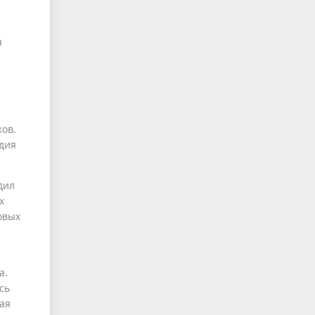
я
ов.
удия
дил
х
овых
а.
сь
ая