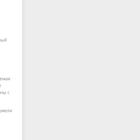
вый
аемая
е
ны с
сумели
т