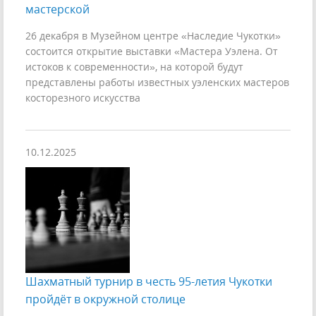
мастерской
26 декабря в Музейном центре «Наследие Чукотки»
состоится открытие выставки «Мастера Уэлена. От
истоков к современности», на которой будут
представлены работы известных уэленских мастеров
косторезного искусства
10.12.2025
Шахматный турнир в честь 95-летия Чукотки
пройдёт в окружной столице