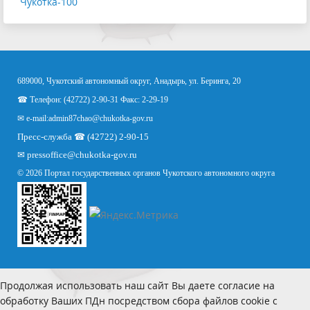
Чукотка-100
689000, Чукотский автономный округ, Анадырь, ул. Беринга, 20
☎ Телефон: (42722) 2-90-31 Факс: 2-29-19
✉ e-mail:
admin87chao@chukotka-gov.ru
Пресс-служба ☎ (42722) 2-90-15
✉
pressoffice
@chukotka-gov.ru
© 2026 Портал государственных органов Чукотского автономного округа
Продолжая использовать наш сайт Вы даете согласие на
обработку Ваших ПДн посредством сбора файлов cookie с