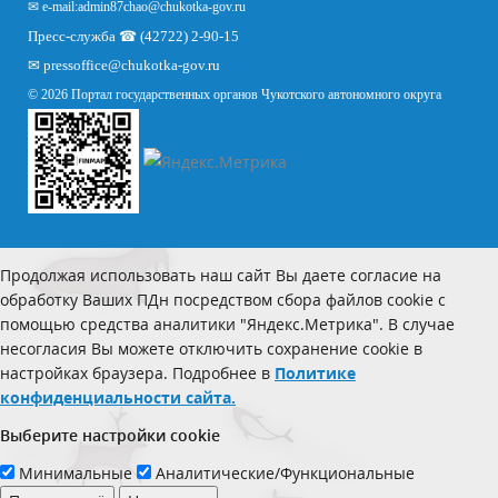
✉ e-mail:
admin87chao@chukotka-gov.ru
Пресс-служба ☎ (42722) 2-90-15
✉
pressoffice
@chukotka-gov.ru
© 2026 Портал государственных органов Чукотского автономного округа
Продолжая использовать наш сайт Вы даете согласие на
обработку Ваших ПДн посредством сбора файлов cookie с
помощью средства аналитики "Яндекс.Метрика". В случае
несогласия Вы можете отключить сохранение cookie в
настройках браузера. Подробнее в
Политике
конфиденциальности сайта.
Выберите настройки cookie
Минимальные
Аналитические/Функциональные