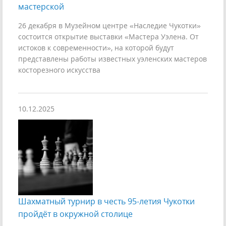
мастерской
26 декабря в Музейном центре «Наследие Чукотки»
состоится открытие выставки «Мастера Уэлена. От
истоков к современности», на которой будут
представлены работы известных уэленских мастеров
косторезного искусства
10.12.2025
Шахматный турнир в честь 95-летия Чукотки
пройдёт в окружной столице