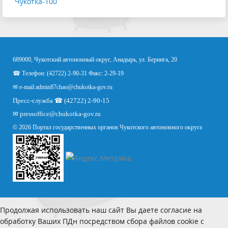
Чукотка-100
689000, Чукотский автономный округ, Анадырь, ул. Беринга, 20
☎ Телефон: (42722) 2-90-31 Факс: 2-29-19
✉ e-mail:
admin87chao@chukotka-gov.ru
Пресс-служба ☎ (42722) 2-90-15
✉
pressoffice
@chukotka-gov.ru
© 2026 Портал государственных органов Чукотского автономного округа
Продолжая использовать наш сайт Вы даете согласие на
обработку Ваших ПДн посредством сбора файлов cookie с