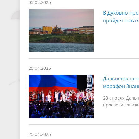
03.05.2025
В Духовно-про
пройдет показ
25.04.2025
Дальневосточ
марафон Знан
28 апреля Даль
просветительск
25.04.2025