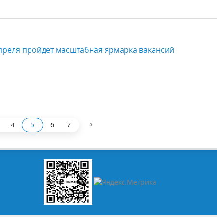
апреля пройдет масштабная ярмарка вакансий
›
4
5
6
7