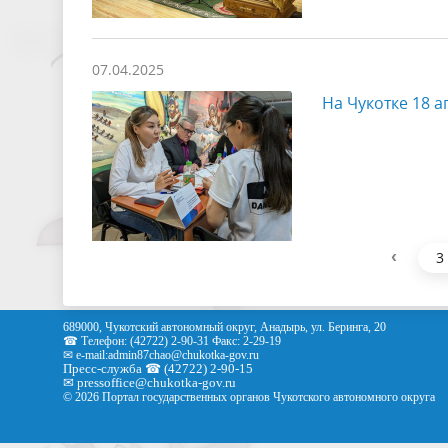
07.04.2025
На Чукотке 18 
‹
3
689000, Чукотский автономный округ, Анадырь, ул. Беринга, 20
☎ Телефон: (42722) 2-90-31 Факс: 2-29-19
✉ e-mail:
admin87chao@chukotka-gov.ru
Пресс-служба ☎ (42722) 2-90-15
✉
pressoffice
@chukotka-gov.ru
© 2026 Портал государственных органов Чукотского автономного округа