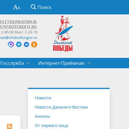
Поиск
ТА ГУБЕРНАТОРА И
А ЧУКОТСКОГО АО:
) 2-90-00 Факс: 2-29-19
hao@chukotka-gov.ru
Госслужба
Интернет-Приёмная
ти
ентров
приказы
Муниципальные образования
Федеральные органы власти
Приоритетные направления
Объявления, конкурсы, заявки
От первого лица
Профессиональное развитие
Оставить обращение (обратная связь)
государственных гражданских
Бизнесу
Новости
служащих Чукотского автономного
Новости Дальнего Востока
округа
Анонсы
От первого лица