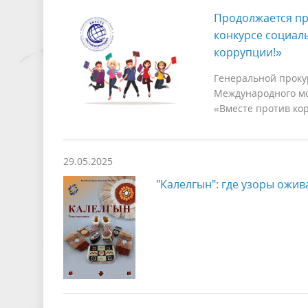
Продолжается пр
конкурсе социал
коррупции!»
Генеральной проку
Международного мо
«Вместе против ко
29.05.2025
"Калелгын": где узоры ожи