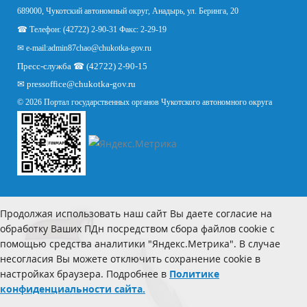
689000, Чукотский автономный округ, Анадырь, ул. Беринга, 20
☎ Телефон: (42722) 2-90-31 Факс: 2-29-19
✉ e-mail:
admin87chao@chukotka-gov.ru
Пресс-служба ☎ (42722) 2-90-15
✉
pressoffice
@chukotka-gov.ru
© 2026 Портал государственных органов Чукотского автономного округа
Продолжая использовать наш сайт Вы даете согласие на
обработку Ваших ПДн посредством сбора файлов cookie с
помощью средства аналитики "Яндекс.Метрика". В случае
несогласия Вы можете отключить сохранение cookie в
настройках браузера. Подробнее в
Политике
конфиденциальности сайта.