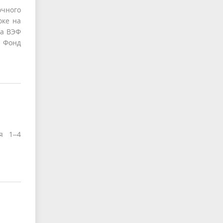
очного
оке на
ма ВЭФ
– Фонд
я 1–4
.