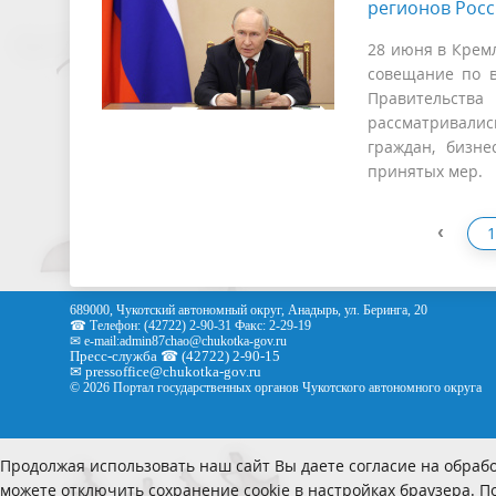
регионов Рос
28 июня в Крем
совещание по в
Правительства
рассматривалис
граждан, бизн
принятых мер.
‹
1
689000, Чукотский автономный округ, Анадырь, ул. Беринга, 20
☎ Телефон: (42722) 2-90-31 Факс: 2-29-19
✉ e-mail:
admin87chao@chukotka-gov.ru
Пресс-служба ☎ (42722) 2-90-15
✉
pressoffice
@chukotka-gov.ru
© 2026 Портал государственных органов Чукотского автономного округа
Продолжая использовать наш сайт Вы даете согласие на обрабо
можете отключить сохранение cookie в настройках браузера. 