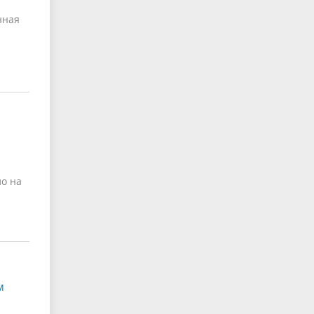
нная
ло на
м