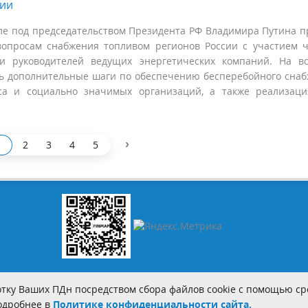
сии
ле под председательством Президента РФ Владимира Путина 
опросам снабжения топливом регионов России с участием 
 и руководителей ведущих энергетических компаний. На в
ь дополнительные шаги по обеспечению бесперебойного сна
еса и социально значимых организаций, а также реализац
›
2
3
4
5
тку Ваших ПДн посредством сбора файлов cookie с помощью сре
Подробнее в
Политике конфиденциальности сайта.