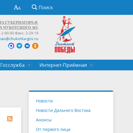
Поиск
ТА ГУБЕРНАТОРА И
А ЧУКОТСКОГО АО:
) 2-90-00 Факс: 2-29-19
hao@chukotka-gov.ru
Госслужба
Интернет-Приёмная
ти
ентров
приказы
Муниципальные образования
Федеральные органы власти
Приоритетные направления
Объявления, конкурсы, заявки
От первого лица
Профессиональное развитие
Оставить обращение (обратная связь)
государственных гражданских
Бизнесу
Новости
служащих Чукотского автономного
Новости Дальнего Востока
округа
Анонсы
От первого лица