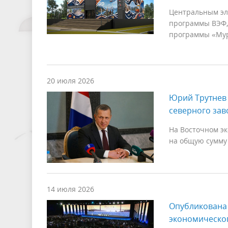
Центральным эле
программы ВЭФ,
программы «Мур
20 июля 2026
Юрий Трутнев 
северного зав
На Восточном э
на общую сумму 
14 июля 2026
Опубликована
экономическог