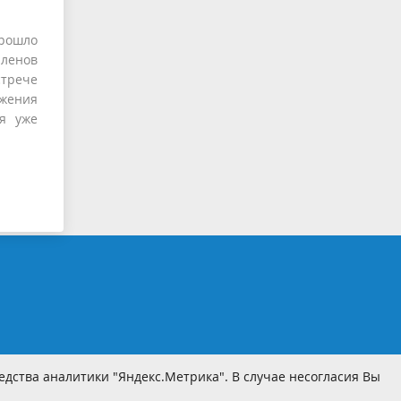
прошло
членов
стрече
бжения
ия уже
дства аналитики "Яндекс.Метрика". В случае несогласия Вы