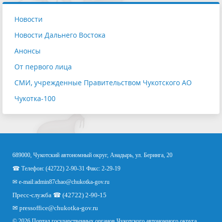
Новости
Новости Дальнего Востока
Анонсы
От первого лица
СМИ, учрежденные Правительством Чукотского АО
Чукотка-100
689000, Чукотский автономный округ, Анадырь, ул. Беринга, 20
☎ Телефон: (42722) 2-90-31 Факс: 2-29-19
✉ e-mail:
admin87chao@chukotka-gov.ru
Пресс-служба ☎ (42722) 2-90-15
✉
pressoffice
@chukotka-gov.ru
© 2026 Портал государственных органов Чукотского автономного округа