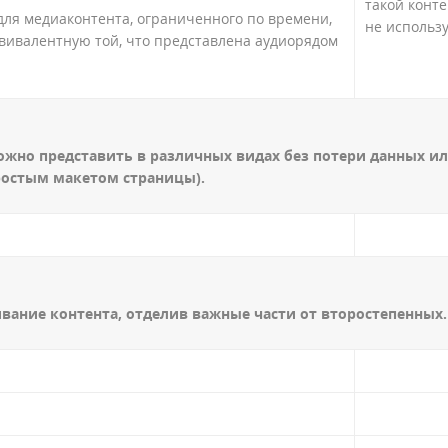
такой конте
для медиаконтента, ограниченного по времени,
не использ
вивалентную той, что представлена аудиорядом
ожно представить в различных видах без потери данных и
простым макетом страницы).
вание контента, отделив важные части от второстепенных.