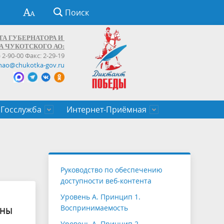
Поиск
ТА ГУБЕРНАТОРА И
А ЧУКОТСКОГО АО:
) 2-90-00 Факс: 2-29-19
hao@chukotka-gov.ru
Госслужба
Интернет-Приёмная
ти
ентров
приказы
Муниципальные образования
Федеральные органы власти
Приоритетные направления
Объявления, конкурсы, заявки
От первого лица
Профессиональное развитие
Оставить обращение (обратная связь)
государственных гражданских
Бизнесу
Руководство по обеспечению
служащих Чукотского автономного
доступности веб-контента
округа
Уровень А. Принцип 1.
Воспринимаемость
ЕНЫ
Уровень А. Принцип 2.