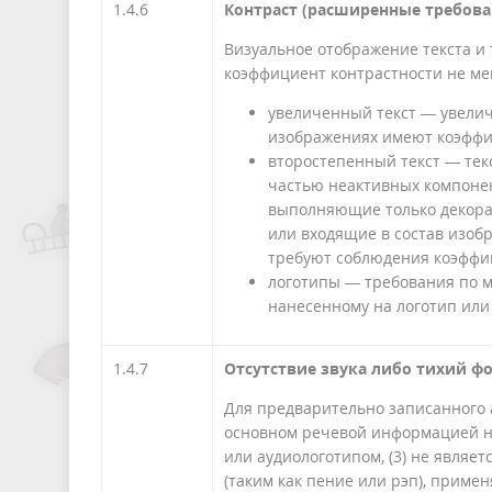
1.4.6
Контраст (расширенные требова
Визуальное отображение текста и
коэффициент контрастности не ме
увеличенный текст — увелич
изображениях имеют коэффиц
второстепенный текст — тек
частью неактивных компонен
выполняющие только декора
или входящие в состав изоб
требуют соблюдения коэффи
логотипы — требования по ми
нанесенному на логотип или
1.4.7
Отсутствие звука либо тихий ф
Для предварительно записанного а
основном речевой информацией на
или аудиологотипом, (3) не являе
(таким как пение или рэп), приме