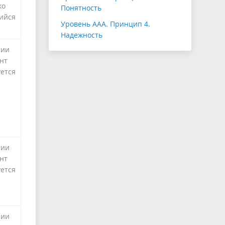
ко
Понятность
ийся
Уровень ААА. Принцип 4.
Надежность
сии
нт
уется
сии
нт
уется
сии