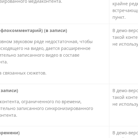
изированного медиаконтента.
крайне ред
встречающ
пункт.
флокомментарий) (в записи)
В демо-вер
такой конте
новном звуковом ряде недостаточная, чтобы
не использ
сходящего на видео, дается расширенное
тельно записанного видео в составе
нта.
а связанных сюжетов.
 записи)
В демо-вер
такой конте
контента, ограниченного по времени,
не использ
ительно записанного синхронизированного
онтента.
времени)
В демо-вер