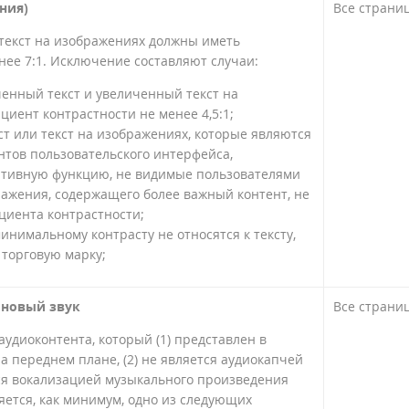
ния)
Все страни
 текст на изображениях должны иметь
нее 7:1. Исключение составляют случаи:
енный текст и увеличенный текст на
иент контрастности не менее 4,5:1;
ст или текст на изображениях, которые являются
тов пользовательского интерфейса,
тивную функцию, не видимые пользователями
ражения, содержащего более важный контент, не
циента контрастности;
нимальному контрасту не относятся к тексту,
 торговую марку;
оновый звук
Все страни
удиоконтента, который (1) представлен в
 переднем плане, (2) не является аудиокапчей
тся вокализацией музыкального произведения
няется, как минимум, одно из следующих