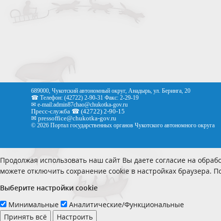
689000, Чукотский автономный округ, Анадырь, ул. Беринга, 20
☎ Телефон: (42722) 2-90-31 Факс: 2-29-19
✉ e-mail:
admin87chao@chukotka-gov.ru
Пресс-служба ☎ (42722) 2-90-15
✉
pressoffice
@chukotka-gov.ru
© 2026 Портал государственных органов Чукотского автономного округа
Продолжая использовать наш сайт Вы даете согласие на обрабо
можете отключить сохранение cookie в настройках браузера. 
Выберите настройки cookie
Минимальные
Аналитические/Функциональные
Принять всё
Настроить