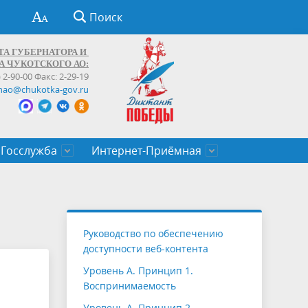
Поиск
ТА ГУБЕРНАТОРА И
А ЧУКОТСКОГО АО:
) 2-90-00 Факс: 2-29-19
hao@chukotka-gov.ru
Госслужба
Интернет-Приёмная
ти
ентров
приказы
Муниципальные образования
Федеральные органы власти
Приоритетные направления
Объявления, конкурсы, заявки
От первого лица
Профессиональное развитие
Оставить обращение (обратная связь)
государственных гражданских
Бизнесу
Руководство по обеспечению
служащих Чукотского автономного
доступности веб-контента
округа
Уровень А. Принцип 1.
Воспринимаемость
Уровень А. Принцип 2.