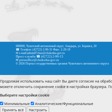
689000, Чукотский автономный округ, Анадырь, ул. Беринга, 20
☎ Телефон: (42722) 2-90-31 Факс: 2-29-19
✉ e-mail:
admin87chao@chukotka-gov.ru
Пресс-служба ☎ (42722) 2-90-15
✉
pressoffice
@chukotka-gov.ru
© 2026 Портал государственных органов Чукотского автономного округа
Продолжая использовать наш сайт Вы даете согласие на обрабо
можете отключить сохранение cookie в настройках браузера. 
Выберите настройки cookie
Минимальные
Аналитические/Функциональные
Принять всё
Настроить