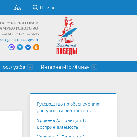
Поиск
ТА ГУБЕРНАТОРА И
А ЧУКОТСКОГО АО:
) 2-90-00 Факс: 2-29-19
hao@chukotka-gov.ru
Госслужба
Интернет-Приёмная
ти
ентров
приказы
Муниципальные образования
Федеральные органы власти
Приоритетные направления
Объявления, конкурсы, заявки
От первого лица
Профессиональное развитие
Оставить обращение (обратная связь)
государственных гражданских
Бизнесу
Руководство по обеспечению
служащих Чукотского автономного
доступности веб-контента
округа
Уровень А. Принцип 1.
Воспринимаемость
Уровень А. Принцип 2.