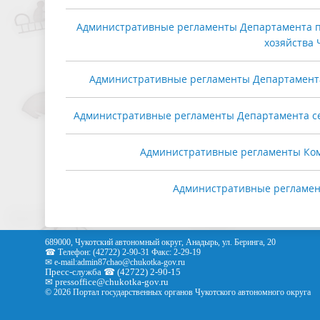
Административные регламенты Департамента п
хозяйства 
Административные регламенты Департамента 
Административные регламенты Департамента сел
Административные регламенты Ком
Административные регламен
689000, Чукотский автономный округ, Анадырь, ул. Беринга, 20
☎ Телефон: (42722) 2-90-31 Факс: 2-29-19
✉ e-mail:
admin87chao@chukotka-gov.ru
Пресс-служба ☎ (42722) 2-90-15
✉
pressoffice
@chukotka-gov.ru
© 2026 Портал государственных органов Чукотского автономного округа