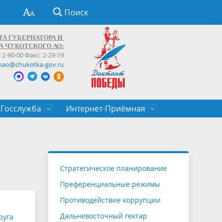
Поиск
ТА ГУБЕРНАТОРА И
А ЧУКОТСКОГО АО:
) 2-90-00 Факс: 2-29-19
hao@chukotka-gov.ru
Госслужба
Интернет-Приёмная
ти
ентров
приказы
Муниципальные образования
Федеральные органы власти
Приоритетные направления
Объявления, конкурсы, заявки
От первого лица
Профессиональное развитие
Оставить обращение (обратная связь)
государственных гражданских
Бизнесу
Стратегическое планирование
служащих Чукотского автономного
Преференциальные режимы
округа
Противодействие коррупции
Дальневосточный гектар
руга