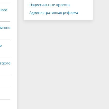
Национальные проекты
ного
Административная реформа
омного
о
тского
а