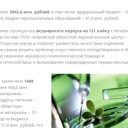
вляет
3042,6 млн. рублей
, в том числе: федеральный бюджет – 5
лей, бюджет муниципальных образований – 61,0 млн. рублей.
ание строящегося
акушерского корпуса на 121 койку
с лечебн
в составе ГЛПУ «Кировский областной перинатальный центр». 
 Открытие корпуса позволит разместить на его базе отделение
ем самым решить проблему искусственного оплодотворения в о
 по оказанию акушерско-гинекологической помощи и
стической базы и выхаживания новорожденных первых месяц
о заключено
1488
ее 900,0 млн.
 материалы
родукты питания –
 областных
ые материалы – 15
редств бюджета
1,0 млн. рублей, что