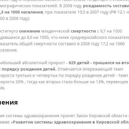
мографических показателей. В 2008 году
рождаемость состав
,3 на 1000 населения
, при показателе 10,5 в 2007 году (РФ 12,1 
00 в 2008 году).
остигнуто
снижение
младенческой
смертности
с 9,7 на 1000
дившихся до 8,0 на 1000, что ниже среднеросийского показател
казатель общей смертности составил в 2008 году 17,2 на 1000
селения.
аибольший абсолютный прирост -
629 детей - пришелся на вт
о порядку рождения детей.
Отмечается опережающий темп
ироста третьих и четвертых по порядку рождения детей - темп
ироста 20% , тогда как вторых стало больше на 13%, первенцев 
5%.
нения
ия системы здравоохранения принят Закон Кировской области 
амме «
Развитие системы здравоохранения в Кировской обл