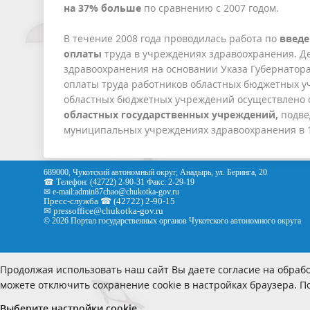
на 37% больше
по сравнению с 2007 годом.
В течение 2008 года проводилась работа по
введе
оплаты
труда в учреждениях здравоохранения. 
здравоохранения на основании Указа Губернатора
оплаты труда работников областных бюджетных у
областных бюджетных учреждений осуществлено с 
областных государственных учреждений,
подве
муниципальных учреждениях здравоохранения в 12
689000, Чукотский автономный округ, Анадырь, ул. Беринга, 20
☎ Телефон: (42722) 2-90-31 Факс: 2-29-19
✉ e-mail:
admin87chao@chukotka-gov.ru
Пресс-служба ☎ (42722) 2-90-15
✉
pressoffice
@chukotka-gov.ru
© 2026 Портал государственных органов Чукотского автономного округа
Продолжая использовать наш сайт Вы даете согласие на обрабо
можете отключить сохранение cookie в настройках браузера. 
Выберите настройки cookie