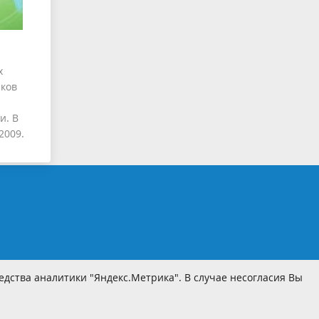
х
иков
и. В
2009.
дства аналитики "Яндекс.Метрика". В случае несогласия Вы