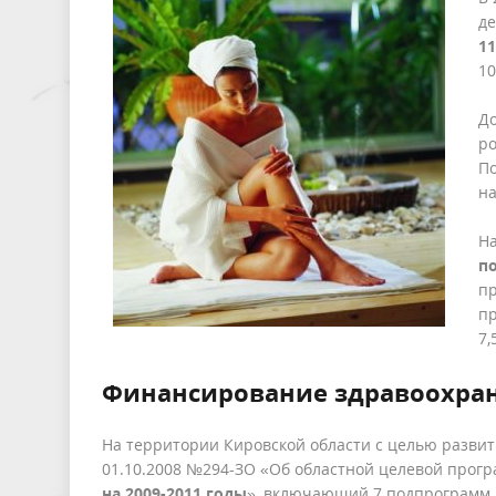
де
11
10
Д
ро
По
на
Н
п
пр
пр
7,
Финансирование здравоохра
На территории Кировской области с целью развит
01.10.2008 №294-ЗО «Об областной целевой прогр
на 2009-2011 годы
», включающий 7 подпрограмм.