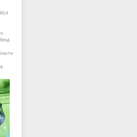
80,4
о-
Ввод
бласти
ев