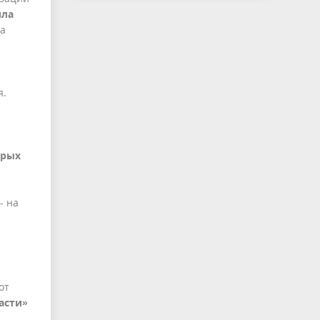
ила
на
я.
орых
- на
от
асти»